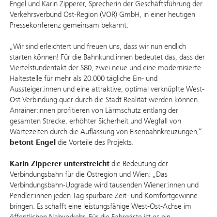
Engel und Karin Zipperer, Sprecherin der Geschäftsführung der
Verkehrsverbund Ost-Region (VOR) GmbH, in einer heutigen
Pressekonferenz gemeinsam bekannt.
„Wir sind erleichtert und freuen uns, dass wir nun endlich
starten können! Für die Bahnkund:innen bedeutet das, dass der
Viertelstundentakt der S80, zwei neue und eine modernisierte
Haltestelle für mehr als 20.000 tägliche Ein- und
Aussteiger:innen und eine attraktive, optimal verknüpfte West-
Ost-Verbindung quer durch die Stadt Realität werden können.
Anrainer:innen profitieren von Lärmschutz entlang der
gesamten Strecke, erhöhter Sicherheit und Wegfall von
Wartezeiten durch die Auflassung von Eisenbahnkreuzungen,“
betont Engel
die Vorteile des Projekts.
Karin Zipperer unterstreicht
die Bedeutung der
Verbindungsbahn für die Ostregion und Wien: „Das
Verbindungsbahn-Upgrade wird tausenden Wiener:innen und
Pendler:innen jeden Tag spürbare Zeit- und Komfortgewinne
bringen. Es schafft eine leistungsfähige West-Ost-Achse im
öffentlichen Nahverkehr. Für die Fahrgäste ist es ein