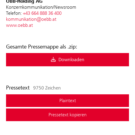
ÖBB-Holding AG
Konzernkommunikation/Newsroom
Telefon:
+43 664 888 36 400
kommunikation@oebb.at
www.oebb.at
Gesamte Pressemappe als .zip:
Downloaden
Pressetext
9750 Zeichen
Plaintext
Pressetext kopieren