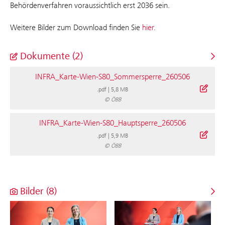
Behördenverfahren voraussichtlich erst 2036 sein.
Weitere Bilder zum Download finden Sie
hier
.
Dokumente (2)
INFRA_Karte-Wien-S80_Sommersperre_260506
.pdf
|
5,8 MB
© ÖBB
INFRA_Karte-Wien-S80_Hauptsperre_260506
.pdf
|
5,9 MB
© ÖBB
Bilder (8)