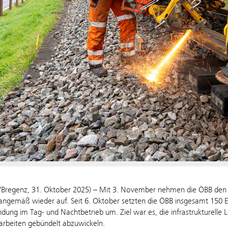
/Bregenz, 31. Oktober 2025) – Mit 3. November nehmen die ÖBB den B
angemäß wieder auf. Seit 6. Oktober setzten die ÖBB insgesamt 150
dung im Tag- und Nachtbetrieb um. Ziel war es, die infrastrukturelle
arbeiten gebündelt abzuwickeln.