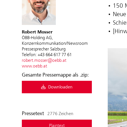
• 150 
• Neue 
• Schi
• [Hin
Robert Mosser
ÖBB-Holding AG,
Konzernkommunikation/Newsroom
Pressesprecher Salzburg
Telefon: +43 664 617 77 61
robert.mosser@oebb.at
www.oebb.at
Gesamte Pressemappe als .zip:
Downloaden
Pressetext
2776 Zeichen
Plaintext