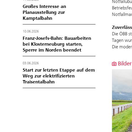
Notfallübu
Großes Interesse an
Betriebsfe
Planausstellung zur
Notfallma
Kamptalbahn
Zuverläss
10.06.2026
Die ÖBB st
Franz‑Josefs‑Bahn: Bauarbeiten
Tagen wurd
bei Klosterneuburg starten,
Die modern
Sperre im Norden beendet
Bilder
03.06.2026
Start zur letzten Etappe auf dem
Weg zur elektrifizierten
Traisentalbahn