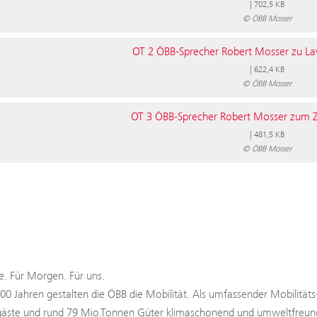
|
702,5 KB
© ÖBB Mosser
OT 2 ÖBB-Sprecher Robert Mosser zu La
|
622,4 KB
© ÖBB Mosser
OT 3 ÖBB-Sprecher Robert Mosser zum Zi
|
481,5 KB
© ÖBB Mosser
. Für Morgen. Für uns.
100 Jahren gestalten die ÖBB die Mobilität. Als umfassender Mobilitäts
äste und rund 79 Mio.Tonnen Güter klimaschonend und umweltfreundli