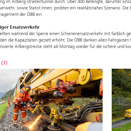
ng im Arlberg-Straßentunnel durch. Über 400 Beteiligte, darunter Eins
uerwehr, sowie Statist:innen, probten ein realitätsnahes Szenario. Die 
nagement der ÖBB ein.
iger Ersatzverkehr
ellten während der Sperre einen Schienenersatzverkehr mit farblich g
en die Kapazitäten gezielt erhöht. Die ÖBB danken allen Fahrgästen f
isierte Arlbergstrecke steht ab Montag wieder für die sichere und k
 (7)