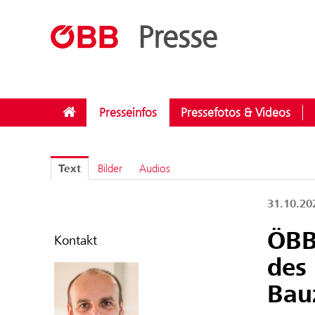
??menue.meldungen??
/
Kategorien
/
Instandhaltung
Presse
Presseinfos
Pressefotos & Videos
Text
Bilder
Audios
31.10.2
ÖBB
Kontakt
des
Bau