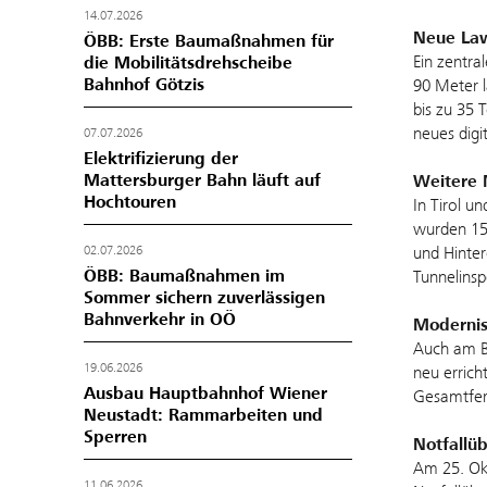
14.07.2026
Neue Law
ÖBB: Erste Baumaßnahmen für
Ein zentra
die Mobilitätsdrehscheibe
Bahnhof Götzis
90 Meter l
bis zu 35 
neues digi
07.07.2026
Elektrifizierung der
Mattersburger Bahn läuft auf
Weitere 
Hochtouren
In Tirol u
wurden 15.
und Hinte
02.07.2026
ÖBB: Baumaßnahmen im
Tunnelinsp
Sommer sichern zuverlässigen
Bahnverkehr in OÖ
Modernis
Auch am Ba
19.06.2026
neu errich
Ausbau Hauptbahnhof Wiener
Gesamtfert
Neustadt: Rammarbeiten und
Sperren
Notfallüb
Am 25. Ok
11.06.2026