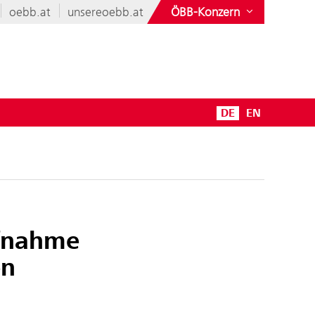
oebb.at
unsereoebb.at
ÖBB-Konzern
DE
EN
ufnahme
en