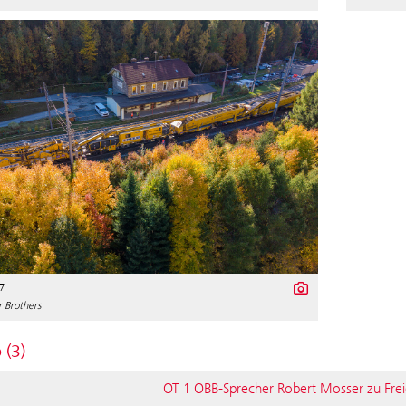
7
 Brothers
 (3)
OT 1 ÖBB-Sprecher Robert Mosser zu Frei