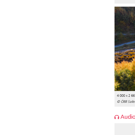
4 000 x 2 66
© ÖBB Sailer
Audio