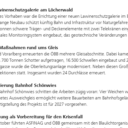
inenschutzgalerie am Löcherwald
les Vorhaben war die Errichtung einer neuen Lawinenschutzgalerie im
ange Neubau schützt künftig Bahn und Infrastruktur vor Naturgefahr
Tonnen schwere Träger- und Deckenelemente mit zwei Telekränen eing
tales Monitoringsystem eingebaut, das geotechnische Veränderungen in
Maßnahmen rund ums Gleis
nd Vorarlberg erneuerten die ÖBB mehrere Gleisabschnitte. Dabei ka
700 Tonnen Schotter aufgetragen, 16.500 Schwellen eingebaut und 2
rgasse wurde die Oberleitungsanlage modernisiert. Neben diesen G
ektionen statt. Insgesamt wurden 24 Durchlässe erneuert.
ierung Bahnhof Schönwies
hnhof Schönwies schritten die Arbeiten zügig voran: Vier Weichen w
tetes Ausweichgleis ermöglicht weitere Bauarbeiten am Bahnhofsgelä
igstellung des Projekts ist für 2027 vorgesehen.
ung als Vorbereitung für den Krisenfall
tober führten ASFINAG und ÖBB gemeinsam mit den Blaulichtorganisat