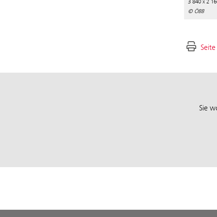
3 840 x 2 16
© ÖBB
Seite
Sie w