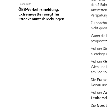
13.09.2024
den S-Bahn
ÖBB-Verkehrsmeldung:
Amstetten 
Extremwetter sorgt für
Verspätun
Streckenunterbrechungen
Zu beachte
nicht gewä
Wann die 
prognostiz
Auf der St
allerdings
Auf der
O
Wien und 
am See so
Die
Franz
Donau und 
Auf der
Ä
Leobersd
Die
Nord