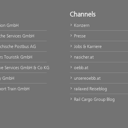
Channels
tion GmbH
Konzern
che Services GmbH
Presse
ichische Postbus AG
Jobs & Karriere
rs Touristik GmbH
nasicher.at
ve Services GmbH & Co KG
oebb.at
ty GmbH
unsereoebb.at
port Train GmbH
railaxed Reiseblog
Rail Cargo Group Blog