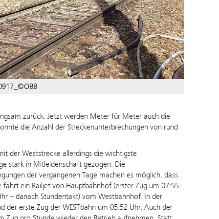
40917_©ÖBB
angsam zurück. Jetzt werden Meter für Meter auch die
konnte die Anzahl der Streckenunterbrechungen von rund
 der Weststrecke allerdings die wichtigste
 stark in Mitleidenschaft gezogen. Die
engungen der vergangenen Tage machen es möglich, dass
e fährt ein Railjet von Hauptbahnhof (erster Zug um 07:55
Uhr – danach Stundentakt) vom Westbahnhof. In der
nd der erste Zug der WESTbahn um 05:52 Uhr. Auch der
m Zug pro Stunde wieder den Betrieb aufnehmen. Statt