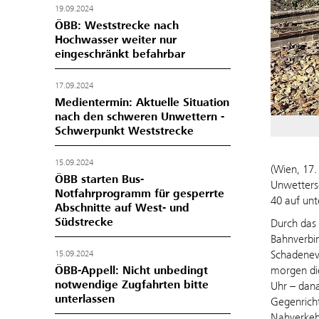
19.09.2024
ÖBB: Weststrecke nach
Hochwasser weiter nur
eingeschränkt befahrbar
17.09.2024
Medientermin: Aktuelle Situation
nach den schweren Unwettern -
Schwerpunkt Weststrecke
15.09.2024
(Wien, 17.
ÖBB starten Bus-
Unwettersc
Notfahrprogramm für gesperrte
40 auf unt
Abschnitte auf West- und
Südstrecke
Durch das 
Bahnverbi
Schadenev
15.09.2024
ÖBB-Appell: Nicht unbedingt
morgen di
notwendige Zugfahrten bitte
Uhr – dan
unterlassen
Gegenricht
Nahverkehr