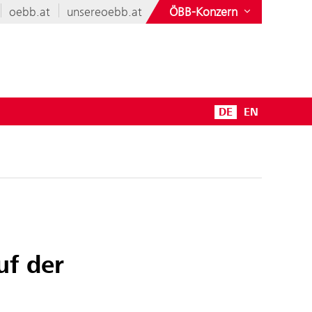
oebb.at
unsereoebb.at
ÖBB-Konzern
DE
EN
uf der