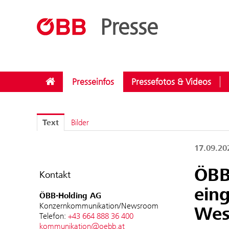
??menue.meldungen??
/
Kategorien
/
Rund ums Reisen
Presse
Presseinfos
Pressefotos & Videos
Text
Bilder
17.09.2
ÖBB
Kontakt
ein
ÖBB-Holding AG
Konzernkommunikation/Newsroom
Wes
Telefon:
+43 664 888 36 400
kommunikation@oebb.at