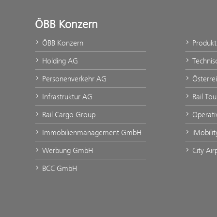
ÖBB Konzern
ÖBB Konzern
Produk
Holding AG
Technis
Personenverkehr AG
Österre
Infrastruktur AG
Rail Tou
Rail Cargo Group
Operati
Immobilienmanagement GmbH
iMobili
Werbung GmbH
City Air
BCC GmbH