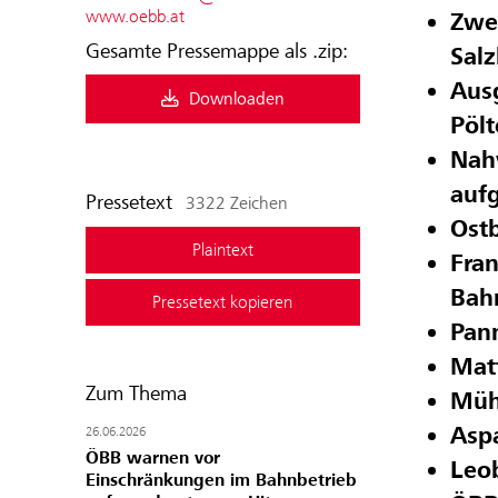
www.oebb.at
Zwe
Gesamte Pressemappe als .zip:
Sal
Aus
Downloaden
Pöl
Nahv
auf
Pressetext
3322 Zeichen
Ostb
Plaintext
Fran
Bahn
Pressetext kopieren
Pan
Mat
Zum Thema
Müh
Asp
26.06.2026
ÖBB warnen vor
Leo
Einschränkungen im Bahnbetrieb