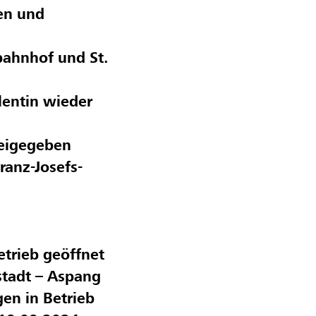
en und
ahnhof und St.
lentin wieder
reigegeben
anz-Josefs-
trieb geöffnet
tadt – Aspang
en in Betrieb