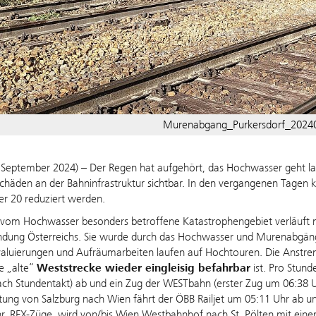
Murenabgang_Purkersdorf_202
 September 2024) – Der Regen hat aufgehört, das Hochwasser geht l
häden an der Bahninfrastruktur sichtbar. In den vergangenen Tagen 
er 20 reduziert werden.
vom Hochwasser besonders betroffene Katastrophengebiet verläuft mit
ndung Österreichs. Sie wurde durch das Hochwasser und Murenabgänge
aluierungen und Aufräumarbeiten laufen auf Hochtouren. Die Anstr
e „alte“
Weststrecke wieder eingleisig befahrbar
ist. Pro Stund
ach Stundentakt) ab und ein Zug der WESTbahn (erster Zug um 06:38 
ung von Salzburg nach Wien fährt der ÖBB Railjet um 05:11 Uhr ab u
, REX-Züge, wird von/bis Wien Westbahnhof nach St. Pölten mit eine