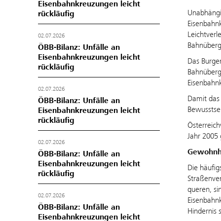
Eisenbahnkreuzungen leicht
Unabhängig
rückläufig
Eisenbahnk
Leichtverl
02.07.2026
Bahnüberg
ÖBB-Bilanz: Unfälle an
Eisenbahnkreuzungen leicht
Das Burgen
rückläufig
Bahnüberg
Eisenbahn
02.07.2026
Damit das 
ÖBB-Bilanz: Unfälle an
Bewusstsei
Eisenbahnkreuzungen leicht
rückläufig
Österreich
Jahr 2005
02.07.2026
Gewohnhe
ÖBB-Bilanz: Unfälle an
Eisenbahnkreuzungen leicht
Die häufig
rückläufig
Straßenver
queren, si
02.07.2026
Eisenbahn
ÖBB-Bilanz: Unfälle an
Hindernis 
Eisenbahnkreuzungen leicht