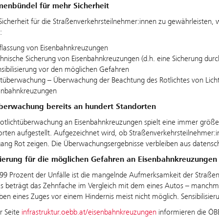
nbündel für mehr Sicherheit
icherheit für die Straßenverkehrsteilnehmer:innen zu gewährleisten
:
flassung von Eisenbahnkreuzungen
chnische Sicherung von Eisenbahnkreuzungen (d.h. eine Sicherung dur
nsibilisierung vor den möglichen Gefahren
htüberwachung – Überwachung der Beachtung des Rotlichtes von Lich
senbahnkreuzungen
überwachung bereits an hundert Standorten
otlichtüberwachung an Eisenbahnkreuzungen spielt eine immer größere
rten aufgestellt. Aufgezeichnet wird, ob Straßenverkehrsteilnehmer:i
ng Rot zeigen. Die Überwachungsergebnisse verbleiben aus datenschut
isierung für die möglichen Gefahren an Eisenbahnkreuzungen
99 Prozent der Unfälle ist die mangelnde Aufmerksamkeit der Straß
s beträgt das Zehnfache im Vergleich mit dem eines Autos – manchmal
ben eines Zuges vor einem Hindernis meist nicht möglich. Sensibilisieru
r Seite
infrastruktur.oebb.at/eisenbahnkreuzungen
informieren die ÖB