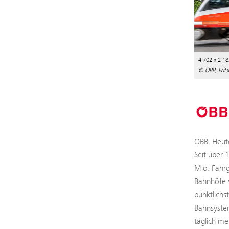
4 702 x 2 18
© ÖBB, Frits
ÖBB. Heute
Seit über 
Mio. Fahrg
Bahnhöfe s
pünktlichs
Bahnsystem
täglich me