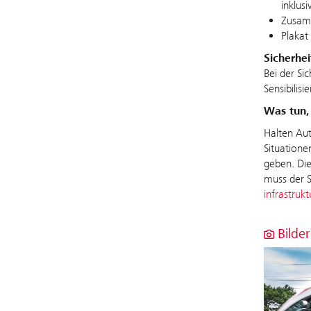
inklus
Zusamm
Plakat
Sicherhe
Bei der Si
Sensibilis
Was tun,
Halten Aut
Situatione
geben. Die
muss der S
infrastruk
Bilder