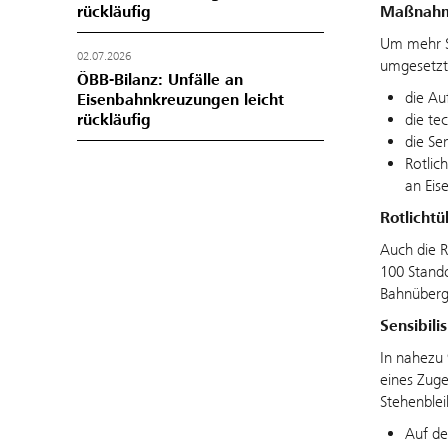
Maßnahme
rückläufig
Um mehr S
02.07.2026
umgesetzt
ÖBB-Bilanz: Unfälle an
die Au
Eisenbahnkreuzungen leicht
die te
rückläufig
die Se
Rotlic
an Ei
Rotlicht
Auch die R
100 Stando
Bahnüberga
Sensibil
In nahezu 
eines Zuge
Stehenblei
Auf de