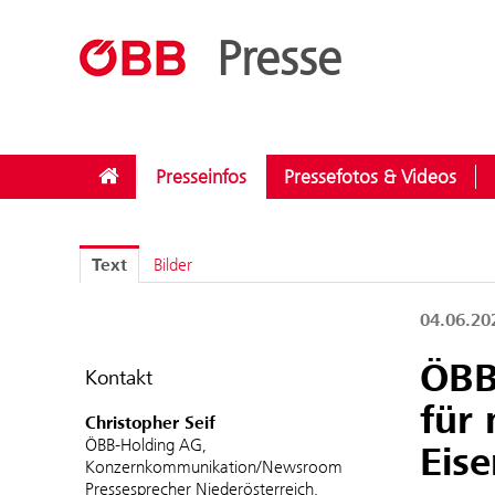
??menue.meldungen??
/
Kategorien
/
Sicherheit
Presse
Presseinfos
Pressefotos & Videos
Text
Bilder
04.06.2
ÖBB:
Kontakt
für 
Christopher Seif
ÖBB-Holding AG,
Eis
Konzernkommunikation/Newsroom
Pressesprecher Niederösterreich,