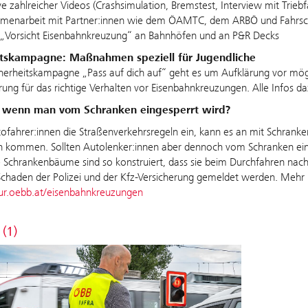
ive zahlreicher Videos (Crashsimulation, Bremstest, Interview mit Trieb
enarbeit mit Partner:innen wie dem ÖAMTC, dem ARBÖ und Fahrsch
 „Vorsicht Eisenbahnkreuzung“ an Bahnhöfen und an P&R Decks
itskampagne: Maßnahmen speziell für Jugendliche
cherheitskampagne „Pass auf dich auf“ geht es um Aufklärung vor mög
ierung für das richtige Verhalten vor Eisenbahnkreuzungen. Alle Infos d
 wenn man vom Schranken eingesperrt wird?
ofahrer:innen die Straßenverkehrsregeln ein, kann es an mit Schrank
n kommen. Sollten Autolenker:innen aber dennoch vom Schranken einge
 Schrankenbäume sind so konstruiert, dass sie beim Durchfahren na
chaden der Polizei und der Kfz-Versicherung gemeldet werden. Mehr 
tur.oebb.at/eisenbahnkreuzungen
 (1)