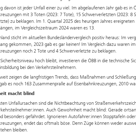
 davon ist jeder Unfall einer zu viel. Im abgelaufenen Jahr gab es in Ö
reuzungen mit 3 Toten (2023: 7 Tote), 15 Schwerverletzten (2023: 8 S
etzte) zu beklagen. Im 1. Quartal 2025 des heurigen Jahres ereignete
ängen, im Vergleichszeitraum 2024 waren es 13.
land sticht im aktuellen Bundesländervergleich positiv heraus: Im ver
ang gekommen, 2023 gab es gar keinen! Im Vergleich dazu waren im 
kreuzungen noch 2 Tote und 4 Schwerverletzte zu beklagen.
Sicherheitsniveau hoch bleibt, investieren die ÖBB in die technische S
nsbildung bei den Verkehrsteilnehmern.
weit zeigen die langfristigen Trends, dass Maßnahmen und Schließun
 gab es noch 163 Zusammenpralle auf Eisenbahnkreuzungen, 2010 war
it macht blind
sten Unfallursachen sind die Nichtbeachtung von Straßenverkehrszei
kehrsteilnehmer:innen. Auch Gewohnheit macht blind: Gerade ortsans
nd besonders gefährdet. Ignorieren Autofahrer:innen Stopptafeln ode
kreuzungen, endet das oftmals böse. Denn Züge können weder ausweic
stehen bleiben.