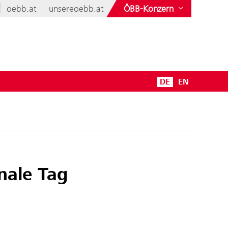
oebb.at
unsereoebb.at
ÖBB-Konzern
DE
EN
onale Tag