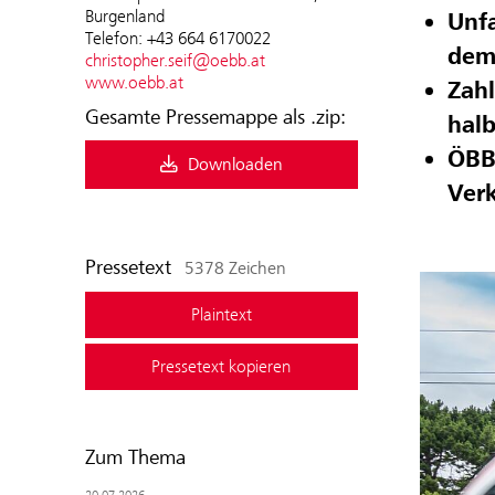
Burgenland
Unfa
Telefon: +43 664 6170022
dem
christopher.seif@oebb.at
www.oebb.at
Zahl
Gesamte Pressemappe als .zip:
halb
ÖBB 
Downloaden
Ver
Pressetext
5378 Zeichen
Plaintext
Pressetext kopieren
Zum Thema