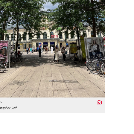
6
topher Seif