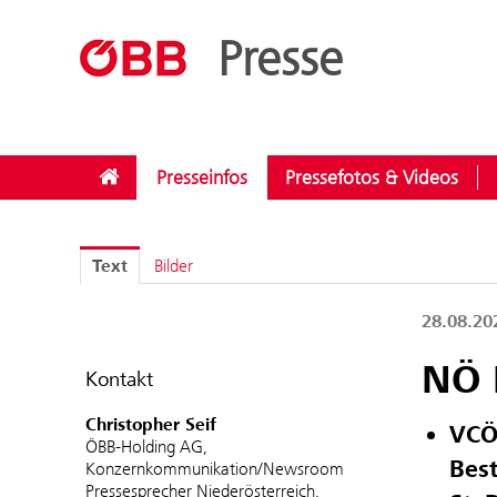
??menue.meldungen??
/
Kategorien
/
Rund ums Reisen
Presse
Presseinfos
Pressefotos & Videos
Text
Bilder
28.08.2
NÖ 
Kontakt
Christopher Seif
VCÖ
ÖBB-Holding AG,
Best
Konzernkommunikation/Newsroom
Pressesprecher Niederösterreich,