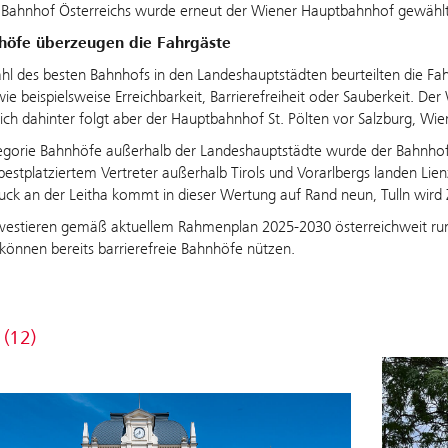
 Bahnhof Österreichs wurde erneut der Wiener Hauptbahnhof gewähl
öfe überzeugen die Fahrgäste
hl des besten Bahnhofs in den Landeshauptstädten beurteilten die F
 wie beispielsweise Erreichbarkeit, Barrierefreiheit oder Sauberkeit. D
eich dahinter folgt aber der Hauptbahnhof St. Pölten vor Salzburg, Wie
tegorie Bahnhöfe außerhalb der Landeshauptstädte wurde der Bahnhof
bestplatziertem Vertreter außerhalb Tirols und Vorarlbergs landen Lienz
Bruck an der Leitha kommt in dieser Wertung auf Rand neun, Tulln wird 
vestieren gemäß aktuellem Rahmenplan 2025-2030 österreichweit rund
können bereits barrierefreie Bahnhöfe nützen.
 (12)