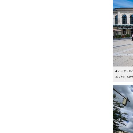
4 252 x 2 82
© ÖBB, Micha