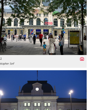
12
stopher Seif