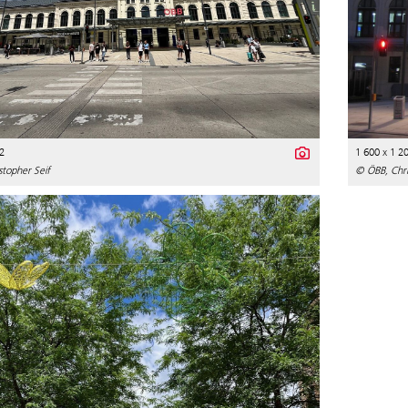
2
1 600 x 1 2
topher Seif
© ÖBB, Chri