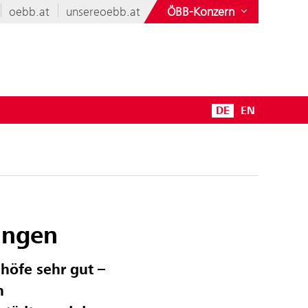
oebb.at
unsereoebb.at
ÖBB-Konzern
DE
EN
ungen
öfe sehr gut –
n