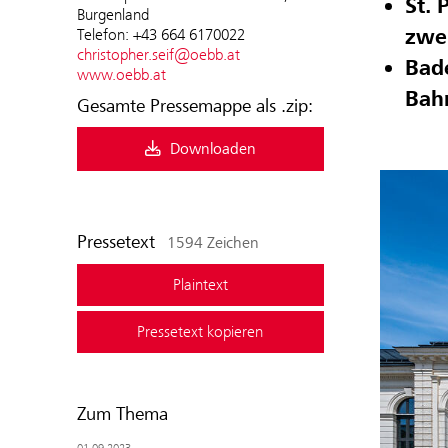
St. 
Burgenland
zwei
Telefon: +43 664 6170022
christopher.seif@oebb.at
Bade
www.oebb.at
Bah
Gesamte Pressemappe als .zip:
Downloaden
Pressetext
1594 Zeichen
Plaintext
Pressetext kopieren
Zum Thema