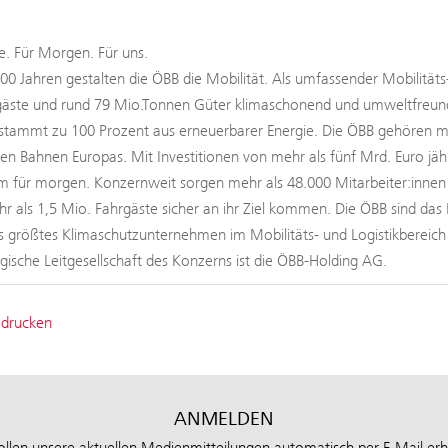
. Für Morgen. Für uns.
100 Jahren gestalten die ÖBB die Mobilität. Als umfassender Mobilitäts
äste und rund 79 Mio.Tonnen Güter klimaschonend und umweltfreundli
tammt zu 100 Prozent aus erneuerbarer Energie. Die ÖBB gehören mit
ten Bahnen Europas. Mit Investitionen von mehr als fünf Mrd. Euro jäh
 für morgen. Konzernweit sorgen mehr als 48.000 Mitarbeiter:innen b
hr als 1,5 Mio. Fahrgäste sicher an ihr Ziel kommen. Die ÖBB sind das 
s größtes Klimaschutzunternehmen im Mobilitäts- und Logistikbereic
tegische Leitgesellschaft des Konzerns ist die ÖBB-Holding AG.
 drucken
ANMELDEN
ollen unsere aktuellen Medienmitteilungen automatisch per E-Mail erh