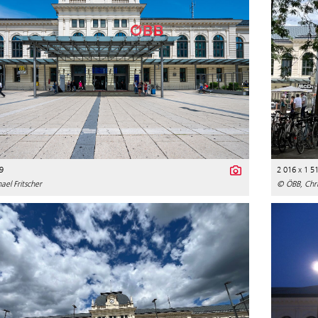
9
2 016 x 1 5
el Fritscher
© ÖBB, Chri