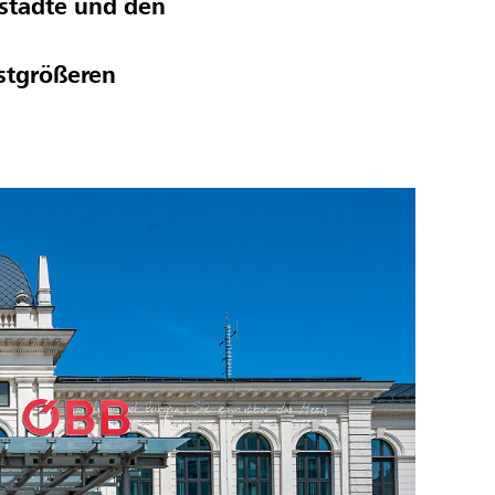
tstädte und den
hstgrößeren