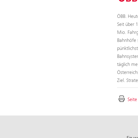
ÖBB. Heute
Seit über 
Mio. Fahrg
Bahnhöfe s
pünktlichs
Bahnsystem
täglich me
Österreich
Ziel. Stra
Seite
Sie w