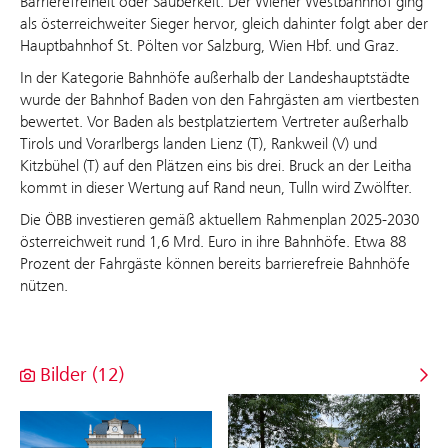
Barrierefreiheit oder Sauberkeit. Der Wiener Westbahnhof ging
als österreichweiter Sieger hervor, gleich dahinter folgt aber der
Hauptbahnhof St. Pölten vor Salzburg, Wien Hbf. und Graz.
In der Kategorie Bahnhöfe außerhalb der Landeshauptstädte
wurde der Bahnhof Baden von den Fahrgästen am viertbesten
bewertet. Vor Baden als bestplatziertem Vertreter außerhalb
Tirols und Vorarlbergs landen Lienz (T), Rankweil (V) und
Kitzbühel (T) auf den Plätzen eins bis drei. Bruck an der Leitha
kommt in dieser Wertung auf Rand neun, Tulln wird Zwölfter.
Die ÖBB investieren gemäß aktuellem Rahmenplan 2025-2030
österreichweit rund 1,6 Mrd. Euro in ihre Bahnhöfe. Etwa 88
Prozent der Fahrgäste können bereits barrierefreie Bahnhöfe
nützen.
Bilder (12)