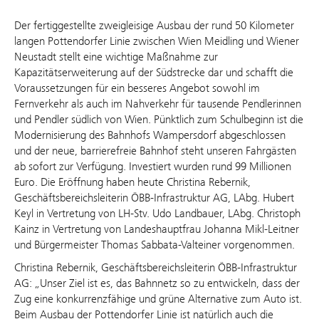
Der fertiggestellte zweigleisige Ausbau der rund 50 Kilometer
langen Pottendorfer Linie zwischen Wien Meidling und Wiener
Neustadt stellt eine wichtige Maßnahme zur
Kapazitätserweiterung auf der Südstrecke dar und schafft die
Voraussetzungen für ein besseres Angebot sowohl im
Fernverkehr als auch im Nahverkehr für tausende Pendlerinnen
und Pendler südlich von Wien. Pünktlich zum Schulbeginn ist die
Modernisierung des Bahnhofs Wampersdorf abgeschlossen
und der neue, barrierefreie Bahnhof steht unseren Fahrgästen
ab sofort zur Verfügung. Investiert wurden rund 99 Millionen
Euro. Die Eröffnung haben heute Christina Rebernik,
Geschäftsbereichsleiterin ÖBB-Infrastruktur AG, LAbg. Hubert
Keyl in Vertretung von LH-Stv. Udo Landbauer, LAbg. Christoph
Kainz in Vertretung von Landeshauptfrau Johanna Mikl-Leitner
und Bürgermeister Thomas Sabbata-Valteiner vorgenommen.
Christina Rebernik, Geschäftsbereichsleiterin ÖBB-Infrastruktur
AG: „Unser Ziel ist es, das Bahnnetz so zu entwickeln, dass der
Zug eine konkurrenzfähige und grüne Alternative zum Auto ist.
Beim Ausbau der Pottendorfer Linie ist natürlich auch die