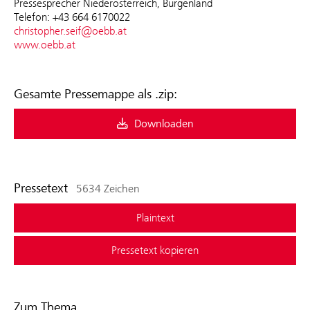
Pressesprecher Niederösterreich, Burgenland
Telefon: +43 664 6170022
christopher.seif@oebb.at
www.oebb.at
Gesamte Pressemappe als .zip:
Downloaden
Pressetext
5634 Zeichen
Plaintext
Pressetext kopieren
Zum Thema