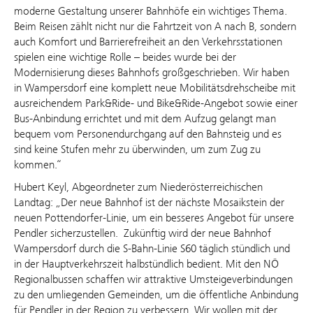
moderne Gestaltung unserer Bahnhöfe ein wichtiges Thema.
Beim Reisen zählt nicht nur die Fahrtzeit von A nach B, sondern
auch Komfort und Barrierefreiheit an den Verkehrsstationen
spielen eine wichtige Rolle – beides wurde bei der
Modernisierung dieses Bahnhofs großgeschrieben. Wir haben
in Wampersdorf eine komplett neue Mobilitätsdrehscheibe mit
ausreichendem Park&Ride- und Bike&Ride-Angebot sowie einer
Bus-Anbindung errichtet und mit dem Aufzug gelangt man
bequem vom Personendurchgang auf den Bahnsteig und es
sind keine Stufen mehr zu überwinden, um zum Zug zu
kommen.“
Hubert Keyl, Abgeordneter zum Niederösterreichischen
Landtag: „Der neue Bahnhof ist der nächste Mosaikstein der
neuen Pottendorfer-Linie, um ein besseres Angebot für unsere
Pendler sicherzustellen. Zukünftig wird der neue Bahnhof
Wampersdorf durch die S-Bahn-Linie S60 täglich stündlich und
in der Hauptverkehrszeit halbstündlich bedient. Mit den NÖ
Regionalbussen schaffen wir attraktive Umsteigeverbindungen
zu den umliegenden Gemeinden, um die öffentliche Anbindung
für Pendler in der Region zu verbessern. Wir wollen mit der