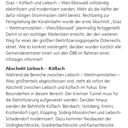
Graz – Köflach und Lieboch – Wies-Eibiswald vollständig
elektrifiziert und modernisiert werden. Mehr als die Hälfte der
dafür nötigen Strommasten steht bereits. Rechtzeitig zur
Fertigstellung der Koralmbahn wurde der erste Abschnitt „Graz
– Wettmannstätten – Wies/Eibiswald“ planmäßig fertiggestellt.
Damit ist ein wichtiger Meilenstein erreicht, der den weiteren
Weg für eines der größten Elektrifizierungsprojekte Österreichs
ebnet. Wie es konkret weitergeht, darüber wurden kürzlich alle
Gemeindevertreter:innen von den ÖBB im Rahmen eines
Infotages informiert.
Abschnitt Lieboch – Köflach
Während die Bereiche zwischen Lieboch – Wettmannstätten –
Wies größtenteils abgeschlossen sind, steht ab sofort der
Abschnitt zwischen Lieboch und Köflach im Fokus. Eine
Besonderheit in diesem Bereich: Der Kremser Tunnel muss für
die Elektrifizierung aufgeweitet werden. Darüber hinaus
werden die Bahnhöfe Köflach, Bärnbach, Voitsberg, Krems,
Krottendorf-Ligist, Köppling, Söding-Mooskirchen und Lieboch-
Schadendorf modernisiert. Dazu kommen Neubauten der
Södingbachbrücke, Gradnerbachbrücke und Kainachbrücke