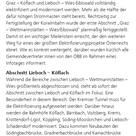
Graz – Köflach und Lieboch – Wies-Eibiswald vollständig
elektrifiziert und modernisiert werden. Mehr als die Hälfte der
dafür nötigen Strommasten steht bereits. Rechtzeitig zur
Fertigstellung der Koralmbahn wurde der erste Abschnitt „Graz
– Wettmannstätten – Wies/Eibiswald“ planmäßig fertiggestellt.
Damit ist ein wichtiger Meilenstein erreicht, der den weiteren
Weg für eines der größten Elektrifizierungsprojekte Österreichs
ebnet. Wie es konkret weitergeht, darüber wurden kürzlich alle
Gemeindevertreter:innen von den ÖBB im Rahmen eines
Infotages informiert.
Abschnitt Lieboch – Köflach
Während die Bereiche zwischen Lieboch – Wettmannstätten –
Wies größtenteils abgeschlossen sind, steht ab sofort der
Abschnitt zwischen Lieboch und Köflach im Fokus. Eine
Besonderheit in diesem Bereich: Der Kremser Tunnel muss für
die Elektrifizierung aufgeweitet werden. Darüber hinaus
werden die Bahnhöfe Köflach, Bärnbach, Voitsberg, Krems,
Krottendorf-Ligist, Köppling, Söding-Mooskirchen und Lieboch-
Schadendorf modernisiert. Dazu kommen Neubauten der
Södingbachbrücke, Gradnerbachbrücke und Kainachbrücke