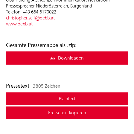
Pressesprecher Niederösterreich, Burgenland
Telefon: +43 664 6170022
christopher.seif@oebb.at
www.oebb.at
Gesamte Pressemappe als .zip:
Downloaden
Pressetext
3805 Zeichen
Plaintext
Pressetext kopieren