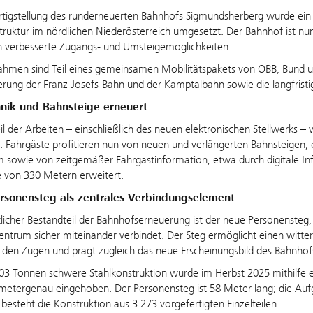
rtigstellung des runderneuerten Bahnhofs Sigmundsherberg wurde ein 
truktur im nördlichen Niederösterreich umgesetzt. Der Bahnhof ist nun 
n verbesserte Zugangs- und Umsteigemöglichkeiten.
men sind Teil eines gemeinsamen Mobilitätspakets von ÖBB, Bund und 
rung der Franz-Josefs-Bahn und der Kamptalbahn sowie die langfristi
nik und Bahnsteige erneuert
il der Arbeiten – einschließlich des neuen elektronischen Stellwerks
 Fahrgäste profitieren nun von neuen und verlängerten Bahnsteigen
sowie von zeitgemäßer Fahrgastinformation, etwa durch digitale Inf
 von 330 Metern erweitert.
rsonensteg als zentrales Verbindungselement
licher Bestandteil der Bahnhofserneuerung ist der neue Personensteg
ntrum sicher miteinander verbindet. Der Steg ermöglicht einen witte
den Zügen und prägt zugleich das neue Erscheinungsbild des Bahnhof
03 Tonnen schwere Stahlkonstruktion wurde im Herbst 2025 mithilfe 
imetergenau eingehoben. Der Personensteg ist 58 Meter lang; die Auf
besteht die Konstruktion aus 3.273 vorgefertigten Einzelteilen.