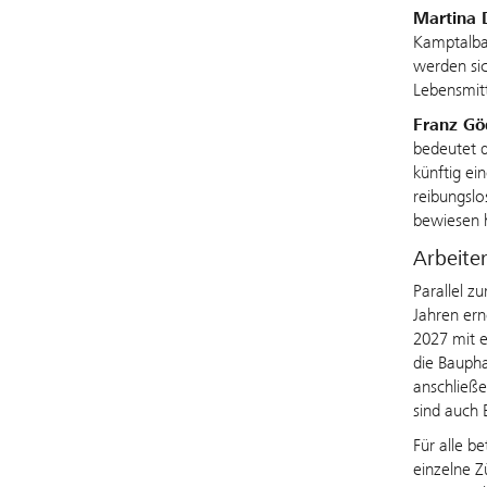
Martina 
Kamptalbah
werden sic
Lebensmitt
Franz Gö
bedeutet d
künftig ei
reibungslo
bewiesen 
Arbeite
Parallel 
Jahren er
2027 mit e
die Baupha
anschließ
sind auch
Für alle b
einzelne Z