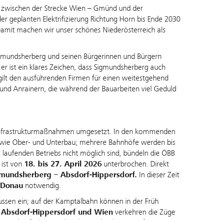
 zwischen der Strecke Wien – Gmünd und der
r geplanten Elektrifizierung Richtung Horn bis Ende 2030
Damit machen wir unser schönes Niederösterreich als
gmundsherberg und seinen Bürgerinnen und Bürgern
er ist ein klares Zeichen, dass Sigmundsherberg auch
gilt den ausführenden Firmen für einen weitestgehend
 und Anrainern, die während der Bauarbeiten viel Geduld
e Infrastrukturmaßnahmen umgesetzt. In den kommenden
owie Ober- und Unterbau; mehrere Bahnhöfe werden bis
 laufenden Betriebs nicht möglich sind, bündeln die ÖBB
ist von
18. bis 27. April 2026
unterbrochen. Direkt
mundsherberg – Absdorf-Hippersdorf.
In dieser Zeit
/Donau
notwendig.
Bussen ein; auf der Kamptalbahn können in der Früh
n
Absdorf-Hippersdorf und Wien
verkehren die Züge