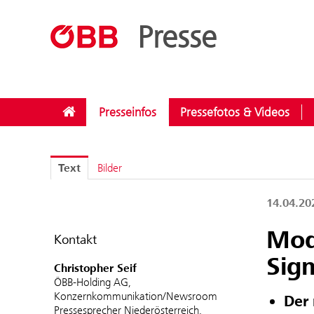
??menue.meldungen??
/
Kategorien
/
Investitionen
Presse
Presseinfos
Pressefotos & Videos
Text
Bilder
14.04.2
Mod
Kontakt
Sig
Christopher Seif
ÖBB-Holding AG,
Konzernkommunikation/Newsroom
Der 
Pressesprecher Niederösterreich,