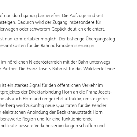
un durchgängig barrierefrei. Die Aufzüge sind seit
nsteigen. Dadurch wird der Zugang insbesondere für
nderwagen oder schwerem Gepäck deutlich erleichtert.
st nun komfortabler möglich. Der bisherige Übergangssteg
Gesamtkosten für die Bahnhofsmodernisierung in
die im nördlichen Niederösterreich mit der Bahn unterwegs
r Partner. Die Franz-Josefs-Bahn ist für das Waldviertel eine
t ein starkes Signal für den öffentlichen Verkehr im
tprojektes der Direktanbindung Horn an die Franz-Josefs-
d als auch Horn und umgekehrt attraktiv, umsteigefrei
rberg wird zukünftig neue Qualitäten für die Pendler
er elektrischen Anbindung der Bezirkshauptstadt Horn
lebenswerte Region und für eine funktionierende
 Landsleute bessere Verkehrsverbindungen schaffen und