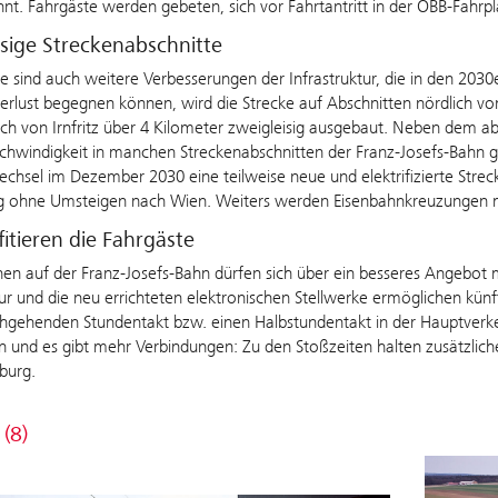
t. Fahrgäste werden gebeten, sich vor Fahrtantritt in der ÖBB-Fahrp
isige Streckenabschnitte
e sind auch weitere Verbesserungen der Infrastruktur, die in den 20
erlust begegnen können, wird die Strecke auf Abschnitten nördlich v
ich von Irnfritz über 4 Kilometer zweigleisig ausgebaut. Neben dem a
hwindigkeit in manchen Streckenabschnitten der Franz-Josefs-Bahn ge
chsel im Dezember 2030 eine teilweise neue und elektrifizierte Strec
g ohne Umsteigen nach Wien. Weiters werden Eisenbahnkreuzungen mo
itieren die Fahrgäste
nen auf der Franz-Josefs-Bahn dürfen sich über ein besseres Angebot 
tur und die neu errichteten elektronischen Stellwerke ermöglichen k
hgehenden Stundentakt bzw. einen Halbstundentakt in der Hauptverkehr
 und es gibt mehr Verbindungen: Zu den Stoßzeiten halten zusätzlich
burg.
 (8)