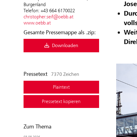
Jose
Burgenland
Telefon: +43 664 6170022
Durc
christopher.seif@oebb.at
voll
www.oebb.at
Weit
Gesamte Pressemappe als .zip:
Dir
Downloaden
Pressetext
7370 Zeichen
Plaintext
Pressetext kopieren
Zum Thema