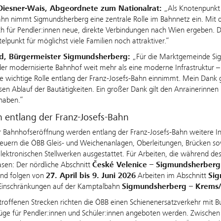
Diesner-Wais, Abgeordnete zum Nationalrat:
„Als Knotenpunkt
n nimmt Sigmundsherberg eine zentrale Rolle im Bahnnetz ein. Mit de
h für Pendler:innen neue, direkte Verbindungen nach Wien ergeben. 
elpunkt für möglichst viele Familien noch attraktiver.“
d, Bürgermeister Sigmundsherberg:
„Für die Marktgemeinde Si
er modernisierte Bahnhof weit mehr als eine moderne Infrastruktur – 
ne wichtige Rolle entlang der Franz-Josefs-Bahn einnimmt. Mein Dank 
sen Ablauf der Bautätigkeiten. Ein großer Dank gilt den Anrainerinnen
haben.”
n entlang der Franz-Josefs-Bahn
zur Bahnhofseröffnung werden entlang der Franz-Josefs-Bahn weiter
neuern die ÖBB Gleis- und Weichenanlagen, Oberleitungen, Brücken s
lektronischen Stellwerken ausgestattet. Für Arbeiten, die während des
sen: Der nördliche Abschnitt
České Velenice – Sigmundsherberg
end folgen von
27. April bis 9. Juni 2026
Arbeiten im Abschnitt
Sig
 Einschränkungen auf der Kamptalbahn
Sigmundsherberg – Krems
etroffenen Strecken richten die ÖBB einen Schienenersatzverkehr mit 
üge für Pendler:innen und Schüler:innen angeboten werden. Zwische