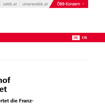
oebb.at
unsereoebb.at
ÖBB-Konzern
DE
EN
hof
et
tet die Franz-