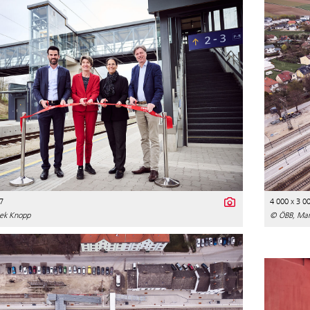
7
4 000 x 3 0
ek Knopp
© ÖBB, Mar