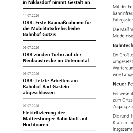
in Niklasdorf nimmt Gestalt an
Mit der Fe
Bahninfras
14.07.2026
Fahrgäste
ÖBB: Erste Baumaßnahmen für
die Mobilitätsdrehscheibe
Die Maßnah
Bahnhof Götzis
Modernisie
Bahntech
09.07.2026
ÖBB zünden Turbo auf der
Ein Großte
Neubaustrecke im Unterinntal
umgesetzt.
Warteraum 
eine Länge
08.07.2026
ÖBB: Letzte Arbeiten am
Neuer Pe
Bahnhof Bad Gastein
abgeschlossen
Ein wesent
zum Ortsze
Zugang zu 
07.07.2026
Elektrifizierung der
Die rund 1
Mattersburger Bahn läuft auf
Krans mill
Hochtouren
Insgesamt 