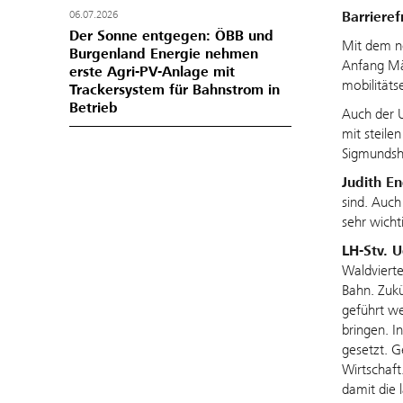
Barriere
06.07.2026
Der Sonne entgegen: ÖBB und
Mit dem ne
Burgenland Energie nehmen
Anfang Mär
erste Agri-PV-Anlage mit
mobilitäts
Trackersystem für Bahnstrom in
Betrieb
Auch der U
mit steile
Sigmundshe
Judith E
sind. Auch
sehr wicht
LH-Stv. 
Waldvierte
Bahn. Zukü
geführt we
bringen. I
gesetzt. G
Wirtschaft
damit die 