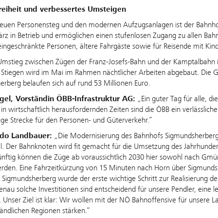
freiheit und verbessertes Umsteigen
uen Personensteg und den modernen Aufzugsanlagen ist der Bahnhof n
z in Betrieb und ermöglichen einen stufenlosen Zugang zu allen Bah
eingeschränkte Personen, ältere Fahrgäste sowie für Reisende mit Ki
mstieg zwischen Zügen der Franz-Josefs-Bahn und der Kamptalbahn i
n Stiegen wird im Mai im Rahmen nächtlicher Arbeiten abgebaut. Die 
rberg belaufen sich auf rund 53 Millionen Euro.
ngel, Vorständin ÖBB-Infrastruktur AG:
„Ein guter Tag für alle, 
 in wirtschaftlich herausfordernden Zeiten sind die ÖBB ein verlässliche
ige Strecke für den Personen- und Güterverkehr.“
Udo Landbauer:
„Die Modernisierung des Bahnhofs Sigmundsherberg is
l. Der Bahnknoten wird fit gemacht für die Umsetzung des Jahrhunder
nftig können die Züge ab voraussichtlich 2030 hier sowohl nach Gmün
rden. Eine Fahrzeitkürzung von 15 Minuten nach Horn über Sigmundshe
n Sigmundsherberg wurde der erste wichtige Schritt zur Realisierung d
enau solche Investitionen sind entscheidend für unsere Pendler, eine 
. Unser Ziel ist klar: Wir wollen mit der NÖ Bahnoffensive für unsere
ländlichen Regionen stärken.“