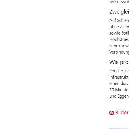
wie gewohn
Zweigle
Auf Schien
ohne Zeitv
sowie östl
Höchstgesc
Fahrplanwe
Verbindun
Wie prof
Pendler:in
Infrastruk
einen durc
10 Minuten
und Eggen
Bilder