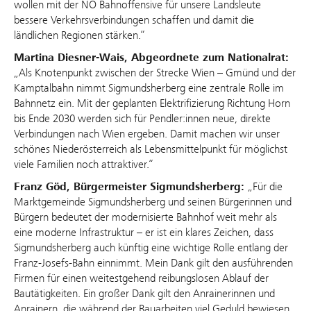
wollen mit der NÖ Bahnoffensive für unsere Landsleute
bessere Verkehrsverbindungen schaffen und damit die
ländlichen Regionen stärken.“
Martina Diesner-Wais, Abgeordnete zum Nationalrat:
„Als Knotenpunkt zwischen der Strecke Wien – Gmünd und der
Kamptalbahn nimmt Sigmundsherberg eine zentrale Rolle im
Bahnnetz ein. Mit der geplanten Elektrifizierung Richtung Horn
bis Ende 2030 werden sich für Pendler:innen neue, direkte
Verbindungen nach Wien ergeben. Damit machen wir unser
schönes Niederösterreich als Lebensmittelpunkt für möglichst
viele Familien noch attraktiver.“
Franz Göd, Bürgermeister Sigmundsherberg:
„Für die
Marktgemeinde Sigmundsherberg und seinen Bürgerinnen und
Bürgern bedeutet der modernisierte Bahnhof weit mehr als
eine moderne Infrastruktur – er ist ein klares Zeichen, dass
Sigmundsherberg auch künftig eine wichtige Rolle entlang der
Franz-Josefs-Bahn einnimmt. Mein Dank gilt den ausführenden
Firmen für einen weitestgehend reibungslosen Ablauf der
Bautätigkeiten. Ein großer Dank gilt den Anrainerinnen und
Anrainern, die während der Bauarbeiten viel Geduld bewiesen