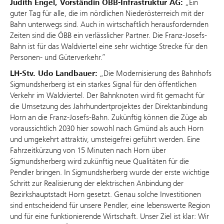
Judith Engel, Vorständin ÖBB-Infrastruktur AG:
„Ein
guter Tag für alle, die im nördlichen Niederösterreich mit der
Bahn unterwegs sind. Auch in wirtschaftlich herausfordernden
Zeiten sind die ÖBB ein verlässlicher Partner. Die Franz-Josefs-
Bahn ist für das Waldviertel eine sehr wichtige Strecke für den
Personen- und Güterverkehr.“
LH-Stv. Udo Landbauer:
„Die Modernisierung des Bahnhofs
Sigmundsherberg ist ein starkes Signal für den öffentlichen
Verkehr im Waldviertel. Der Bahnknoten wird fit gemacht für
die Umsetzung des Jahrhundertprojektes der Direktanbindung
Horn an die Franz-Josefs-Bahn. Zukünftig können die Züge ab
voraussichtlich 2030 hier sowohl nach Gmünd als auch Horn
und umgekehrt attraktiv, umsteigefrei geführt werden. Eine
Fahrzeitkürzung von 15 Minuten nach Horn über
Sigmundsherberg wird zukünftig neue Qualitäten für die
Pendler bringen. In Sigmundsherberg wurde der erste wichtige
Schritt zur Realisierung der elektrischen Anbindung der
Bezirkshauptstadt Horn gesetzt. Genau solche Investitionen
sind entscheidend für unsere Pendler, eine lebenswerte Region
und für eine funktionierende Wirtschaft. Unser Ziel ist klar: Wir