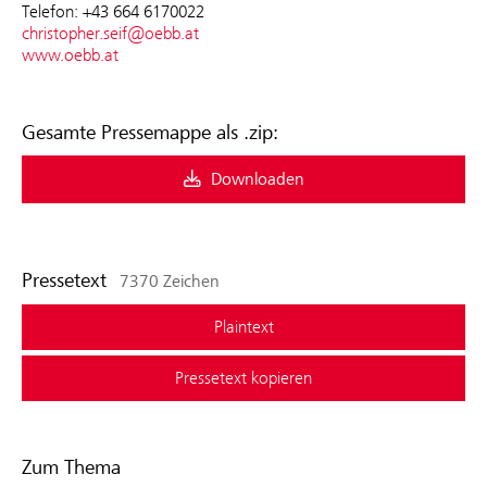
Telefon: +43 664 6170022
christopher.seif@oebb.at
www.oebb.at
Gesamte Pressemappe als .zip:
Downloaden
Pressetext
7370 Zeichen
Plaintext
Pressetext kopieren
Zum Thema