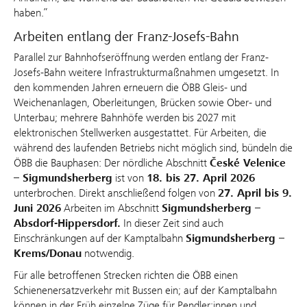
haben.”
Arbeiten entlang der Franz-Josefs-Bahn
Parallel zur Bahnhofseröffnung werden entlang der Franz-
Josefs-Bahn weitere Infrastrukturmaßnahmen umgesetzt. In
den kommenden Jahren erneuern die ÖBB Gleis- und
Weichenanlagen, Oberleitungen, Brücken sowie Ober- und
Unterbau; mehrere Bahnhöfe werden bis 2027 mit
elektronischen Stellwerken ausgestattet. Für Arbeiten, die
während des laufenden Betriebs nicht möglich sind, bündeln die
ÖBB die Bauphasen: Der nördliche Abschnitt
České Velenice
– Sigmundsherberg
ist von
18. bis 27. April 2026
unterbrochen. Direkt anschließend folgen von
27. April bis 9.
Juni 2026
Arbeiten im Abschnitt
Sigmundsherberg –
Absdorf-Hippersdorf.
In dieser Zeit sind auch
Einschränkungen auf der Kamptalbahn
Sigmundsherberg –
Krems/Donau
notwendig.
Für alle betroffenen Strecken richten die ÖBB einen
Schienenersatzverkehr mit Bussen ein; auf der Kamptalbahn
können in der Früh einzelne Züge für Pendler:innen und