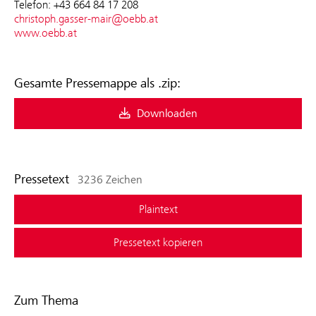
Telefon: +43 664 84 17 208
christoph.gasser-mair@oebb.at
www.oebb.at
Gesamte Pressemappe als .zip:
Downloaden
Pressetext
3236 Zeichen
Plaintext
Pressetext kopieren
Zum Thema