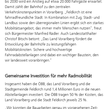
bis 2030 wird ein Anstieg auf etwa 20.000 Fahrgäste erwartet.
Damit zählt der Bahnhof zu den zentralen
Verkehrsknotenpunkten in Vorarlberg. „Feldkirch ist eine
fahrradfreundliche Stadt. In Kombination mit Zug, Stadt- und
Landbus sowie den überregionalen Linien ergibt sich ein starkes
Mobilitätsangebot, das immer mehr Menschen nutzen“, freut
sich Bürgermeister Manfred Rädler. Auch Landesstatthalter
Christof Bitschi betont: „Das Land Vorarlberg fördert die
Entwicklung der Bahnhöfe zu leistungsfähigen
Mobilitätsknoten. Sichere und hochwertige
Fahrradabstellanlagen sind dabei ein wichtiger Baustein, den
wir landesweit voranbringen.“
Gemeinsame Investition für mehr Radmobilität
Insgesamt haben die ÖBB, das Land Vorarlberg und die
Stadtgemeinde Feldkirch rund 1,4 Millionen Euro in die neuen
Abstellanlagen investiert. Die ÖBB tragen 50 % der Kosten, das
Land Vorarlberg und die Stadt Feldkirch jeweils 25 %.
„Wir konnten die Bauarbeiten genau im vorgesehenen Zeit-