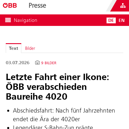
Presse
Navigation
DE
EN
Text
Bilder
03.07.2026
9 BILDER
Letzte Fahrt einer Ikone:
ÖBB verabschieden
Baureihe 4020
Abschiedsfahrt: Nach fünf Jahrzehnten
endet die Ära der 4020er
Legendärer S‑Bahn-Zug prägte