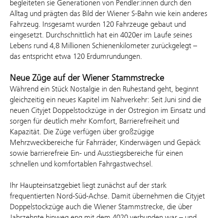
begleiteten sie Generationen von Pendler:innen durch den
Alltag und prägten das Bild der Wiener S‑Bahn wie kein anderes
Fahrzeug. Insgesamt wurden 120 Fahrzeuge gebaut und
eingesetzt. Durchschnittlich hat ein 4020er im Laufe seines
Lebens rund 4,8 Millionen Schienenkilometer zurückgelegt –
das entspricht etwa 120 Erdumrundungen.
Neue Züge auf der Wiener Stammstrecke
Während ein Stück Nostalgie in den Ruhestand geht, beginnt
gleichzeitig ein neues Kapitel im Nahverkehr: Seit Juni sind die
neuen Cityjet Doppelstockzüge in der Ostregion im Einsatz und
sorgen für deutlich mehr Komfort, Barrierefreiheit und
Kapazität. Die Züge verfügen über großzügige
Mehrzweckbereiche für Fahrräder, Kinderwägen und Gepäck
sowie barrierefreie Ein- und Ausstiegsbereiche für einen
schnellen und komfortablen Fahrgastwechsel.
Ihr Haupteinsatzgebiet liegt zunächst auf der stark
frequentierten Nord-Süd-Achse. Damit übernehmen die Cityjet
Doppelstockzüge auch die Wiener Stammstrecke, die über
Jahrzehnte hinweg eng mit dem 4020 verbunden war – und