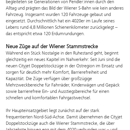
begleiteten sie Generationen von Pendler:innen durch den
Alltag und prägten das Bild der Wiener S‑Bahn wie kein anderes
Fahrzeug. Insgesamt wurden 120 Fahrzeuge gebaut und
eingesetzt. Durchschnittlich hat ein 4020er im Laufe seines
Lebens rund 4,8 Millionen Schienenkilometer zurückgelegt –
das entspricht etwa 120 Erdumrundungen.
Neue Züge auf der Wiener Stammstrecke
Während ein Stück Nostalgie in den Ruhestand geht, beginnt
gleichzeitig ein neues Kapitel im Nahverkehr: Seit Juni sind die
neuen Cityjet Doppelstockzüge in der Ostregion im Einsatz und
sorgen für deutlich mehr Komfort, Barrierefreiheit und
Kapazität. Die Züge verfügen über großzügige
Mehrzweckbereiche für Fahrräder, Kinderwägen und Gepäck
sowie barrierefreie Ein- und Ausstiegsbereiche für einen
schnellen und komfortablen Fahrgastwechsel.
Ihr Haupteinsatzgebiet liegt zunächst auf der stark
frequentierten Nord-Süd-Achse. Damit übernehmen die Cityjet
Doppelstockzüge auch die Wiener Stammstrecke, die über
Jahrzehnte hinweg eng mit dem 4020 verbunden war – und