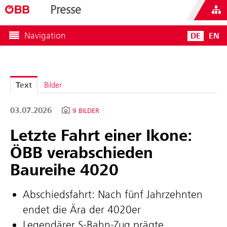
Presse
Navigation
DE
EN
Text
Bilder
03.07.2026
9 BILDER
Letzte Fahrt einer Ikone:
ÖBB verabschieden
Baureihe 4020
Abschiedsfahrt: Nach fünf Jahrzehnten
endet die Ära der 4020er
Legendärer S‑Bahn-Zug prägte