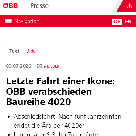
Presse
Navigation
DE
EN
Text
Bilder
03.07.2026
9 BILDER
Letzte Fahrt einer Ikone:
ÖBB verabschieden
Baureihe 4020
Abschiedsfahrt: Nach fünf Jahrzehnten
endet die Ära der 4020er
Legendärer S‑Bahn-Zug prägte