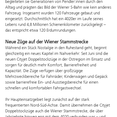
begleiteten sie Generationen von Pendler:innen durch den
Alltag und prägten das Bild der Wiener S‑Bahn wie kein anderes
Fahrzeug. Insgesamt wurden 120 Fahrzeuge gebaut und
eingesetzt. Durchschnittlich hat ein 4020er im Laufe seines
Lebens rund 4,8 Millionen Schienenkilometer zurückgelegt –
das entspricht etwa 120 Erdumrundungen.
Neue Züge auf der Wiener Stammstrecke
Während ein Stück Nostalgie in den Ruhestand geht, beginnt
gleichzeitig ein neues Kapitel im Nahverkehr: Seit Juni sind die
neuen Cityjet Doppelstockzüge in der Ostregion im Einsatz und
sorgen für deutlich mehr Komfort, Barrierefreiheit und
Kapazität. Die Züge verfügen über großzügige
Mehrzweckbereiche für Fahrräder, Kinderwägen und Gepäck
sowie barrierefreie Ein- und Ausstiegsbereiche für einen
schnellen und komfortablen Fahrgastwechsel.
Ihr Haupteinsatzgebiet liegt zunächst auf der stark
frequentierten Nord-Süd-Achse. Damit übernehmen die Cityjet
Doppelstockzüge auch die Wiener Stammstrecke, die über
Jahrzehnte hinweg eng mit dem 4020 verbunden war – und