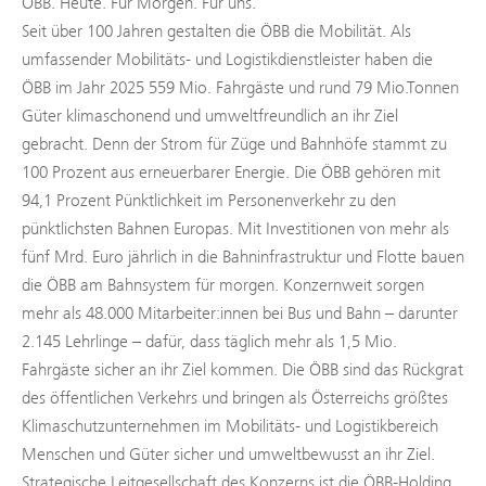
ÖBB. Heute. Für Morgen. Für uns.
Seit über 100 Jahren gestalten die ÖBB die Mobilität. Als
umfassender Mobilitäts- und Logistikdienstleister haben die
ÖBB im Jahr 2025 559 Mio. Fahrgäste und rund 79 Mio.Tonnen
Güter klimaschonend und umweltfreundlich an ihr Ziel
gebracht. Denn der Strom für Züge und Bahnhöfe stammt zu
100 Prozent aus erneuerbarer Energie. Die ÖBB gehören mit
94,1 Prozent Pünktlichkeit im Personenverkehr zu den
pünktlichsten Bahnen Europas. Mit Investitionen von mehr als
fünf Mrd. Euro jährlich in die Bahninfrastruktur und Flotte bauen
die ÖBB am Bahnsystem für morgen. Konzernweit sorgen
mehr als 48.000 Mitarbeiter:innen bei Bus und Bahn – darunter
2.145 Lehrlinge – dafür, dass täglich mehr als 1,5 Mio.
Fahrgäste sicher an ihr Ziel kommen. Die ÖBB sind das Rückgrat
des öffentlichen Verkehrs und bringen als Österreichs größtes
Klimaschutzunternehmen im Mobilitäts- und Logistikbereich
Menschen und Güter sicher und umweltbewusst an ihr Ziel.
Strategische Leitgesellschaft des Konzerns ist die ÖBB-Holding