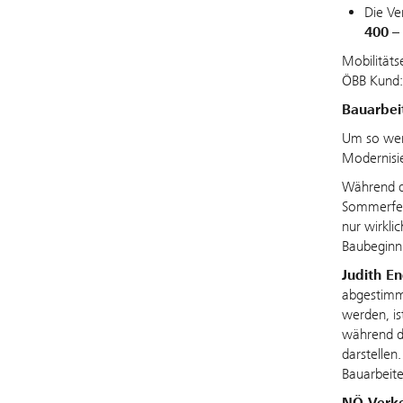
Die Ve
400
– 
Mobilitäts
ÖBB Kund:i
Bauarbeit
Um so weni
Modernisie
Während d
Sommerferi
nur wirkli
Baubeginn
Judith E
abgestimm
werden, is
während de
darstellen
Bauarbeite
NÖ Verke