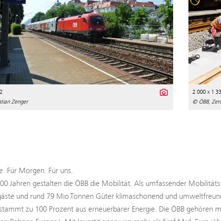
2
2 000 x 1 3
stian Zenger
© ÖBB, Zen
. Für Morgen. Für uns.
100 Jahren gestalten die ÖBB die Mobilität. Als umfassender Mobilitäts
äste und rund 79 Mio.Tonnen Güter klimaschonend und umweltfreundli
tammt zu 100 Prozent aus erneuerbarer Energie. Die ÖBB gehören mit