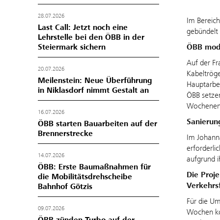
28.07.2026
Im Bereic
Last Call: Jetzt noch eine
gebündelt 
Lehrstelle bei den ÖBB in der
ÖBB mode
Steiermark sichern
Auf der F
20.07.2026
Kabeltröge
Meilenstein: Neue Überführung
Hauptarbei
in Niklasdorf nimmt Gestalt an
ÖBB setzen
Wochenend
16.07.2026
Sanierun
ÖBB starten Bauarbeiten auf der
Brennerstrecke
Im Johanna
erforderli
14.07.2026
aufgrund i
ÖBB: Erste Baumaßnahmen für
Die Proj
die Mobilitätsdrehscheibe
Verkehrs
Bahnhof Götzis
Für die Um
09.07.2026
Wochen kom