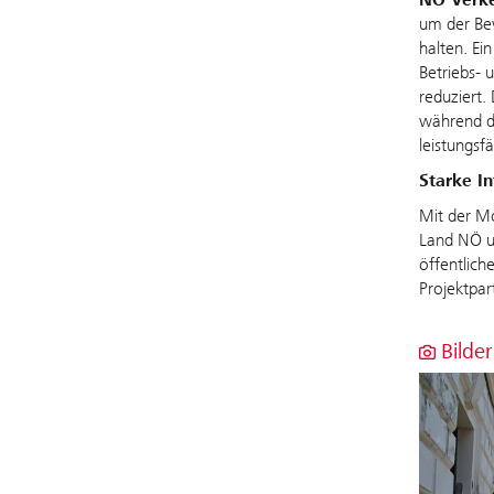
um der Bev
halten. Ei
Betriebs- 
reduziert.
während de
leistungsfä
Starke In
Mit der Mo
Land NÖ un
öffentlich
Projektpar
Bilder