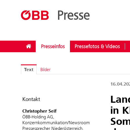
??menue.meldungen??
/
Kategorien
/
Instandhaltung
Presse
Presseinfos
Pressefotos & Videos
Text
Bilder
16.04.2
Lan
Kontakt
in 
Christopher Seif
ÖBB-Holding AG,
Som
Konzernkommunikation/Newsroom
Pressesprecher Niederösterreich,