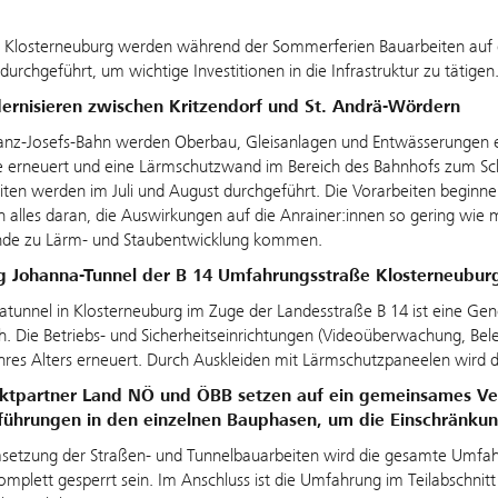
h Klosterneuburg werden während der Sommerferien Bauarbeiten auf 
durchgeführt, um wichtige Investitionen in die Infrastruktur zu tätigen
rnisieren zwischen Kritzendorf und St. Andrä-Wördern
ranz-Josefs-Bahn werden Oberbau, Gleisanlagen und Entwässerungen 
 erneuert und eine Lärmschutzwand im Bereich des Bahnhofs zum Sch
ten werden im Juli und August durchgeführt. Die Vorarbeiten beginne
 alles daran, die Auswirkungen auf die Anrainer:innen so gering wie
e zu Lärm- und Staubentwicklung kommen.
g Johanna-Tunnel der B 14 Umfahrungsstraße Klosterneubur
tunnel in Klosterneuburg im Zuge der Landesstraße B 14 ist eine Gen
ch. Die Betriebs- und Sicherheitseinrichtungen (Videoüberwachung, Be
hres Alters erneuert. Durch Auskleiden mit Lärmschutzpaneelen wird d
ektpartner Land NÖ und ÖBB setzen auf ein gemeinsames Ver
führungen in den einzelnen Bauphasen, um die Einschränkun
setzung der Straßen- und Tunnelbauarbeiten wird die gesamte Umfahr
plett gesperrt sein. Im Anschluss ist die Umfahrung im Teilabschnitt