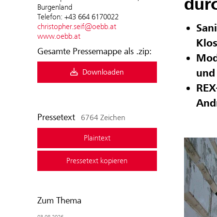
dur
Burgenland
Telefon: +43 664 6170022
christopher.seif@oebb.at
San
www.oebb.at
Klo
Gesamte Pressemappe als .zip:
Mode
und
Downloaden
REX-
And
Pressetext
6764 Zeichen
Plaintext
Pressetext kopieren
Zum Thema