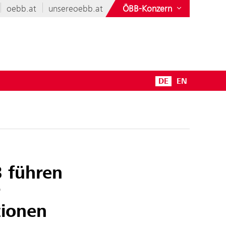
oebb.at
unsereoebb.at
ÖBB-Konzern
DE
EN
 führen
r
tionen