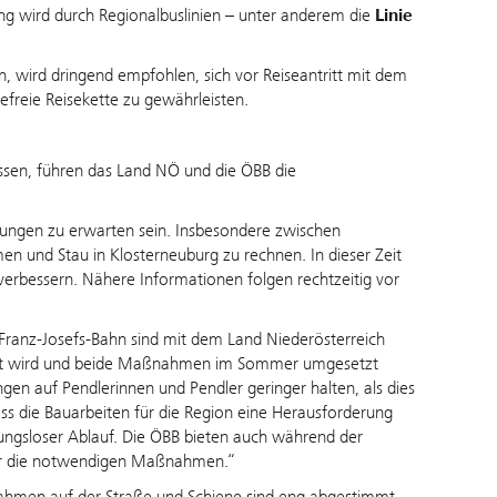
ng wird durch Regionalbuslinien – unter anderem die
Linie
n, wird dringend empfohlen, sich vor Reiseantritt mit dem
efreie Reisekette zu gewährleisten.
ssen, führen das Land NÖ und die ÖBB die
ungen zu erwarten sein. Insbesondere zwischen
 und Stau in Klosterneuburg zu rechnen. In dieser Zeit
 verbessern. Nähere Informationen folgen rechtzeitig vor
 Franz‑Josefs‑Bahn sind mit dem Land Niederösterreich
itet wird und beide Maßnahmen im Sommer umgesetzt
gen auf Pendlerinnen und Pendler geringer halten, als dies
ss die Bauarbeiten für die Region eine Herausforderung
bungsloser Ablauf. Die ÖBB bieten auch während der
 für die notwendigen Maßnahmen.“
hmen auf der Straße und Schiene sind eng abgestimmt,