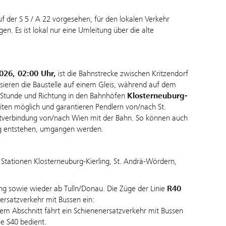
 der S 5 / A 22 vorgesehen, für den lokalen Verkehr
. Es ist lokal nur eine Umleitung über die alte
026, 02:00 Uhr,
ist die Bahnstrecke zwischen Kritzendorf
sieren die Baustelle auf einem Gleis, während auf dem
ro Stunde und Richtung in den Bahnhöfen
Klosterneuburg-
iten möglich und garantieren Pendlern von/nach St.
ektverbindung von/nach Wien mit der Bahn. So können auch
urg entstehen, umgangen werden.
Stationen Klosterneuburg-Kierling, St. Andrä-Wördern,
g sowie wieder ab Tulln/Donau. Die Züge der Linie
R40
ersatzverkehr mit Bussen ein:
sem Abschnitt fährt ein Schienenersatzverkehr mit Bussen
ie S40 bedient.