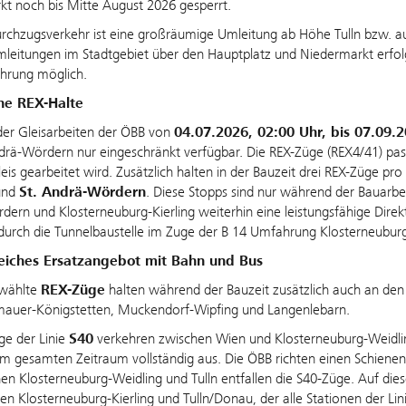
t noch bis Mitte August 2026 gesperrt.
rchzugsverkehr ist eine großräumige Umleitung ab Höhe Tulln bzw. auf
eitungen im Stadtgebiet über den Hauptplatz und Niedermarkt erfolgen
ührung möglich.
che REX-Halte
er Gleisarbeiten der ÖBB von
04.07.2026, 02:00 Uhr, bis 07.09.2
drä-Wördern nur eingeschränkt verfügbar. Die REX-Züge (REX4/41) pas
eis gearbeitet wird. Zusätzlich halten in der Bauzeit drei REX-Züge p
nd
St. Andrä-Wördern
. Diese Stopps sind nur während der Bauarbe
ern und Klosterneuburg-Kierling weiterhin eine leistungsfähige Dir
 durch die Tunnelbaustelle im Zuge der B 14 Umfahrung Klosterneub
iches Ersatzangebot mit Bahn und Bus
wählte
REX-Züge
halten während der Bauzeit zusätzlich auch an den 
mauer-Königstetten, Muckendorf-Wipfing und Langenlebarn.
ge der Linie
S40
verkehren zwischen Wien und Klosterneuburg-Weidlin
 im gesamten Zeitraum vollständig aus. Die ÖBB richten einen Schienen
en Klosterneuburg-Weidling und Tulln entfallen die S40-Züge. Auf die
en Klosterneuburg-Kierling und Tulln/Donau, der alle Stationen der Lin