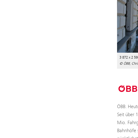
3 872 x 2 59
© ÖBB, Chri
ÖBB. Heute
Seit über 
Mio. Fahrg
Bahnhöfe s