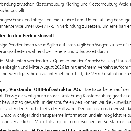
rbindung zwischen Klosterneuburg-Kierling und Klosterneuburg-Weidli
sichergestellt.
eingeschränkten Fahrgästen, die für ihre Fahrt Unterstützung benötige
nnenservice unter 05-1717-5 in Verbindung zu setzen, um eine barrier
en in den Ferien sinnvoll
ge Pendler:innen wie möglich auf ihren täglichen Wegen zu beeinflu
rungsarbeiten während der Ferien- und Urlaubszeit durch.
er Stoßzeiten werden trotz Optimierung der Ampelschaltung Staubild
enbeginn und Mitte August 2026 ist mit erhöhtem Verkehrsaufkommen
ch notwendige Fahrten zu unternehmen, hilft, die Verkehrssituation zu
.
ngel, Vorständin ÖBB-Infrastruktur AG:
„Die Bauarbeiten auf der
t. Dass gleichzeitig auch an der Umfahrung Klosterneuburg gearbe
t bewusst so gewählt: In der schulfreien Zeit können wir die Auswirkun
s laufenden Schulbetriebs der Fall wäre. Dennoch ist uns bewusst, da
. Umso wichtiger sind transparente Information und ein möglichst rei
n ein verlässliches Mobilitätsangebot und ersuchen um Verständnis
hrslandesrat LH-Stellvertreter Udo Landbauer:
„Die Baumaßna