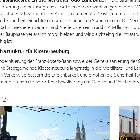
ölkerung ein bestmögliches Ersatzverkehrskonzept zu garantieren. Wi
n zentraler Schwerpunkt der Arbeiten auf der Straße ist die umfassend
und Sicherheitseinrichtungen auf den neuesten Stand bringen. Die Verk
 Dafür investieren wir als Land Niederösterreich rund 1,4 Millionen Eur
r Bauphase verlässlich mobil bleiben und wir gleichzeitig die Infrastruk
hig ist.“
frastruktur für Klosterneuburg
dernisierung der Franz-Josefs-Bahn sowie der Generalsanierung der 
d Stadtgemeinde Klosterneuburg langfristig in die Mobilitäts- und Leb
en Verkehr, verbessern die Erreichbarkeit und erhöhen die Sicherheit f
tner ersuchen die betroffene Bevölkerung um Geduld und Verständnis
 (2)