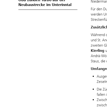
ÖBB zünden Turbo auf der
Niedermark
Neubaustrecke im Unterinntal
Für den Du
werden Uml
Streckenf
Zusätzli
Während d
und St. An
zweiten Gl
Kierling
u
Andrä-Wörd
Staus, die
Umfangre
Ausge
Zeisel
Die Zü
fallen
Zwisch
zwisch