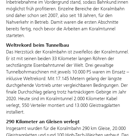
Inbetriebnahme im Vordergrund stand, sodass Bahnkund:innen
möglichst früh profitieren. Einzelne Bereiche der Koralmbahn
sind daher schon seit 2007, also seit 18 Jahren, für den
Nahverkehr in Betrieb. Damit waren die ersten Abschnitte
bereits fertig, noch bevor die Arbeiten am Koralmtunnel
starteten.
Weltrekord beim Tunnelbau
Das Herzstück der Koralmbahn ist zweifellos der Koralmtunnel.
Er ist mit seinen beiden 33 Kilometer langen Röhren der
sechstlängste Eisenbahntunnel der Welt. Drei gewaltige
Tunnelbohrmaschinen mit jeweils 10.000 PS waren im Einsatz –
inklusive Weltrekord: Mit 17.145 Metern gelang der längste
durchgehende Vortrieb unter vergleichbaren Bedingungen. Der
finale Durchschlag gelang trotz hartnäckigem Gebirge im Jahr
2020. Heute sind im Koralmtunnel 2.000 Kilometer Kabel
verlegt, 550 Verteiler montiert und 13.000 Gleistragplatten
installiert.
290 Kilometer an Gleisen verlegt
Insgesamt wurden für die Koralmbahn 290 km Gleise, 20.000
Gleistragplatten und rund 100 High-Tech-Weichen verbaut. Das