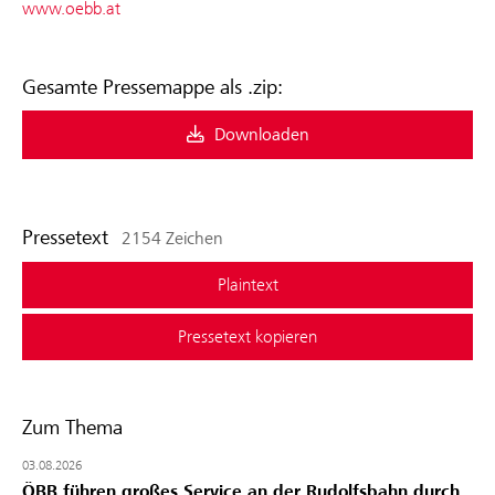
www.oebb.at
Gesamte Pressemappe als .zip:
Downloaden
Pressetext
2154 Zeichen
Plaintext
Pressetext kopieren
Zum Thema
03.08.2026
ÖBB führen großes Service an der Rudolfsbahn durch