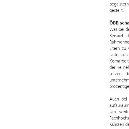
begeister
gestellt.“
ÖBB scha
Was bei de
Beispiel 
Rahmenbedi
Eltern zu
Unterstüt
Kernarbeit
der Teilne
setzen d
unternehm
prozentig
Auch bei 
aufzuräume
Um weiter
Fachhochs
Kulissen d