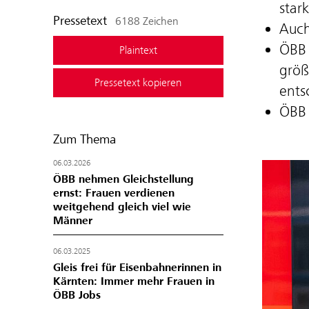
star
Pressetext
6188 Zeichen
Auch
ÖBB 
Plaintext
größ
Pressetext kopieren
ents
ÖBB 
Zum Thema
06.03.2026
ÖBB nehmen Gleichstellung
ernst: Frauen verdienen
weitgehend gleich viel wie
Männer
06.03.2025
Gleis frei für Eisenbahnerinnen in
Kärnten: Immer mehr Frauen in
ÖBB Jobs