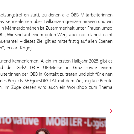
tzungstreffen statt, zu denen alle ÖBB Mitarbeiterinnen
, das Kennenlernen über Teilkonzerngrenzen hinweg und ein
n in Männerdomänen ist Zusammenhalt unter Frauen umso
ÖBB. „Wir sind auf einem guten Weg, aber noch längst nicht
anteil – dieses Ziel gilt es mittelfristig auf allen Ebenen
”, erklärt Kogoj.
ufend kennenlernen. Allein im ersten Halbjahr 2025 gibt es
nd der Girls! TECH UP-Messe in Graz sowie einem
iter:innen der ÖBB in Kontakt zu treten und sich für einen
des Projekts SHEgoesDIGITAL mit dem Ziel, digitale Berufe
igen. Im Zuge dessen wird auch ein Workshop zum Thema