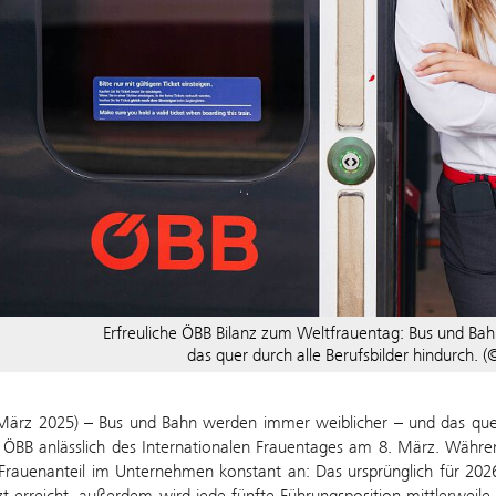
Erfreuliche ÖBB Bilanz zum Weltfrauentag: Bus und Ba
das quer durch alle Berufsbilder hindurch. 
März 2025) – Bus und Bahn werden immer weiblicher – und das quer d
 ÖBB anlässlich des Internationalen Frauentages am 8. März. Währen
 Frauenanteil im Unternehmen konstant an: Das ursprünglich für 20
tzt erreicht, außerdem wird jede fünfte Führungsposition mittlerweil