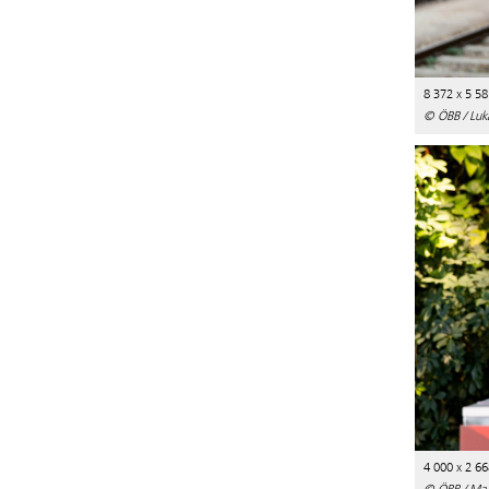
8 372 x 5 58
© ÖBB / Luk
4 000 x 2 66
© ÖBB / Mar