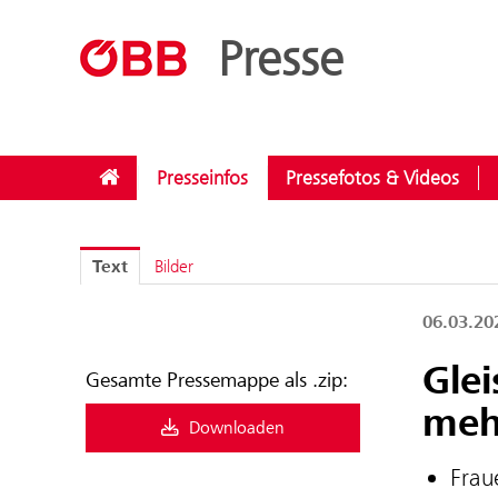
??menue.meldungen??
/
Kategorien
/
ÖBB-Konzern
Presse
Presseinfos
Pressefotos & Videos
Text
Bilder
06.03.2
Glei
Gesamte Pressemappe als .zip:
meh
Downloaden
Frau