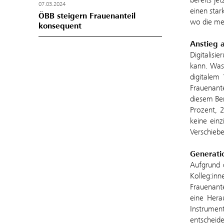
07.03.2024
einen star
ÖBB steigern Frauenanteil
wo die mei
konsequent
Anstieg 
Digitalisi
kann. Was
digitalem
Frauenante
diesem Ber
Prozent, 
keine ein
Verschieb
Generati
Aufgrund 
Kolleg:in
Frauenant
eine Hera
Instrumen
entscheide