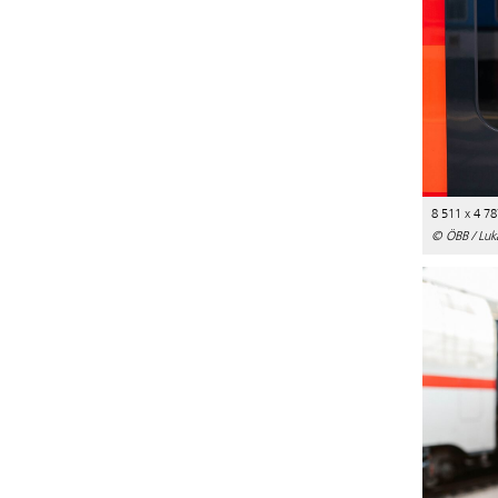
8 511 x 4 78
© ÖBB / Luk