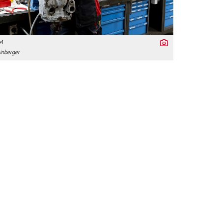
04
inberger