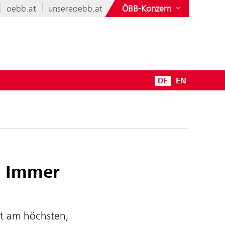
oebb.at
unsereoebb.at
ÖBB-Konzern
DE
EN
n: Immer
it am höchsten,