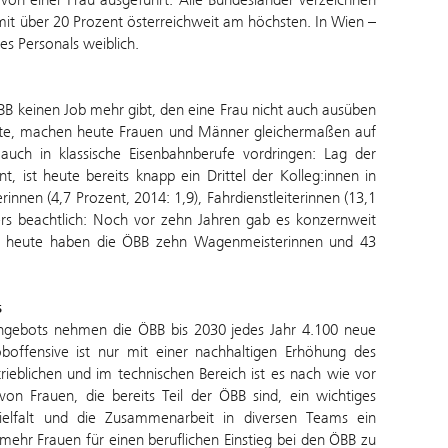
r mit über 20 Prozent österreichweit am höchsten. In Wien –
des Personals weiblich.
ÖBB keinen Job mehr gibt, den eine Frau nicht auch ausüben
sste, machen heute Frauen und Männer gleichermaßen auf
uch in klassische Eisenbahnberufe vordringen: Lag der
, ist heute bereits knapp ein Drittel der Kolleg:innen in
innen (4,7 Prozent, 2014: 1,9), Fahrdienstleiterinnen (13,1
ers beachtlich: Noch vor zehn Jahren gab es konzernweit
ub, heute haben die ÖBB zehn Wagenmeisterinnen und 43
s
ngebots nehmen die ÖBB bis 2030 jedes Jahr 4.100 neue
oboffensive ist nur mit einer nachhaltigen Erhöhung des
eblichen und im technischen Bereich ist es nach wie vor
on Frauen, die bereits Teil der ÖBB sind, ein wichtiges
ielfalt und die Zusammenarbeit in diversen Teams ein
mehr Frauen für einen beruflichen Einstieg bei den ÖBB zu