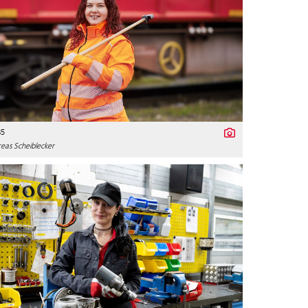
85
as Scheiblecker