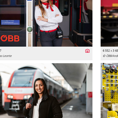
7
6 552 x 3 6
as Leonte
© ÖBB/Andre