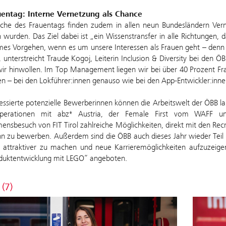
entag: Interne Vernetzung als Chance
che des Frauentags finden zudem in allen neun Bundesländern Verne
 wurden. Das Ziel dabei ist „ein Wissenstransfer in alle Richtungen
es Vorgehen, wenn es um unsere Interessen als Frauen geht – den
, unterstreicht Traude Kogoj, Leiterin Inclusion & Diversity bei den 
ir hinwollen. Im Top Management liegen wir bei über 40 Prozent Frauen
en – bei den Lokführer:innen genauso wie bei den App-Entwickler:innen
essierte potenzielle Bewerberinnen können die Arbeitswelt der ÖBB la
perationen mit abz* Austria, der Female First vom WAFF u
nsbesuch von FIT Tirol zahlreiche Möglichkeiten, direkt mit den Recru
nn zu bewerben. Außerdem sind die ÖBB auch dieses Jahr wieder Teil 
n attraktiver zu machen und neue Karrieremöglichkeiten aufzuze
oduktentwicklung mit LEGO“ angeboten.
 (7)