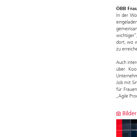
ÖBB Frau
In der Wo
eingeladen
gemeinsam
wichtiger”
dort, wo w
zu erreich
Auch inter
über Koo
Unternehme
Job mit Si
für Fraue
„Agile Pr
Bilder