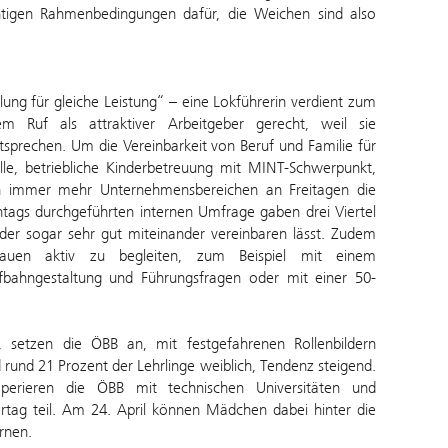
chtigen Rahmenbedingungen dafür, die Weichen sind also
lung für gleiche Leistung“ – eine Lokführerin verdient zum
m Ruf als attraktiver Arbeitgeber gerecht, weil sie
tsprechen. Um die Vereinbarkeit von Beruf und Familie für
lle, betriebliche Kinderbetreuung mit MINT-Schwerpunkt,
in immer mehr Unternehmensbereichen an Freitagen die
entags durchgeführten internen Umfrage gaben drei Viertel
oder sogar sehr gut miteinander vereinbaren lässt. Zudem
en aktiv zu begleiten, zum Beispiel mit einem
bahngestaltung und Führungsfragen oder mit einer 50-
g, setzen die ÖBB an, mit festgefahrenen Rollenbildern
rund 21 Prozent der Lehrlinge weiblich, Tendenz steigend.
perieren die ÖBB mit technischen Universitäten und
g teil. Am 24. April können Mädchen dabei hinter die
rnen.