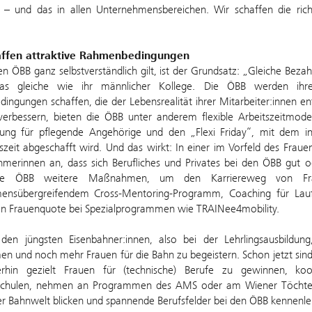
n – und das in allen Unternehmensbereichen. Wir schaffen die ri
ffen attraktive Rahmenbedingungen
n ÖBB ganz selbstverständlich gilt, ist der Grundsatz: „Gleiche Bezah
das gleiche wie ihr männlicher Kollege. Die ÖBB werden ihre
ngungen schaffen, die der Lebensrealität ihrer Mitarbeiter:innen en
 verbessern, bieten die ÖBB unter anderem flexible Arbeitszeitmode
zung für pflegende Angehörige und den „Flexi Friday“, mit dem 
szeit abgeschafft wird. Und das wirkt: In einer im Vorfeld des Frau
hmerinnen an, dass sich Berufliches und Privates bei den ÖBB gut 
ie ÖBB weitere Maßnahmen, um den Karriereweg von Frau
ensübergreifendem Cross-Mentoring-Programm, Coaching für Lauf
en Frauenquote bei Spezialprogrammen wie TRAINee4mobility.
den jüngsten Eisenbahner:innen, also bei der Lehrlingsausbildun
n und noch mehr Frauen für die Bahn zu begeistern. Schon jetzt sind 
hin gezielt Frauen für (technische) Berufe zu gewinnen, koo
chulen, nehmen an Programmen des AMS oder am Wiener Töchterta
er Bahnwelt blicken und spannende Berufsfelder bei den ÖBB kennenle