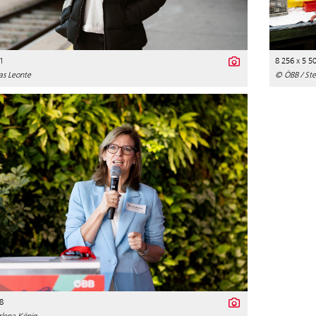
1
8 256 x 5 5
as Leonte
© ÖBB / Ste
8
lena König