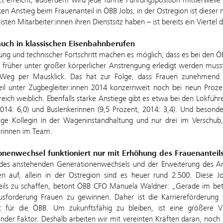
ken Anstieg beim Frauenanteil in ÖBB Jobs, in der Ostregion ist diese
sten Mitarbeiter:innen ihren Dienstsitz haben – ist bereits ein Viertel 
auch in klassischen Eisenbahnberufen
erung und technischer Fortschritt machen es möglich, dass es bei den 
 früher unter großer körperlicher Anstrengung erledigt werden mu
 Weg per Mausklick. Das hat zur Folge, dass Frauen zunehmend a
il unter Zugbegleiter:innen 2014 konzernweit noch bei neun Prozent
eich weiblich. Ebenfalls starke Anstiege gibt es etwa bei den Lokführer
2014: 6,0) und Buslenkerinnen (9,5 Prozent, 2014: 3,4). Und besond
zige Kollegin in der Wageninstandhaltung und nur drei im Versch
erinnen im Team.
onenwechsel funktioniert nur mit Erhöhung des Frauenanteil
des anstehenden Generationenwechsels und der Erweiterung des A
nen auf, allein in der Ostregion sind es heuer rund 2.500. Diese J
eils zu schaffen, betont ÖBB CFO Manuela Waldner: „Gerade im betri
usforderung Frauen zu gewinnen. Daher ist die Karriereförderung v
t für die ÖBB. Um zukunftsfähig zu bleiben, ist eine größere V
nder Faktor. Deshalb arbeiten wir mit vereinten Kräften daran, noch 