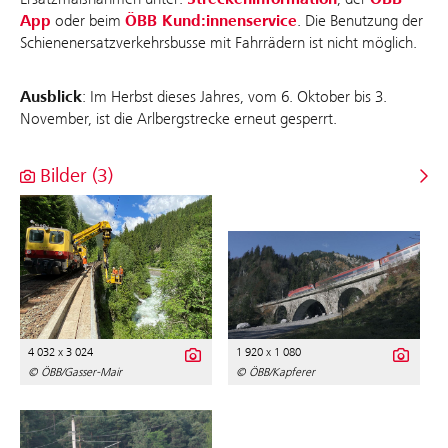
App
oder beim
ÖBB Kund:innenservice
. Die Benutzung der
Schienenersatzverkehrsbusse mit Fahrrädern ist nicht möglich.
Ausblick
: Im Herbst dieses Jahres, vom 6. Oktober bis 3.
November, ist die Arlbergstrecke erneut gesperrt.
Bilder (3)
4 032 x 3 024
1 920 x 1 080
© ÖBB/Gasser-Mair
© ÖBB/Kapferer