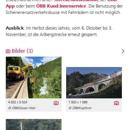
App
oder beim
ÖBB Kund:innenservice
. Die Benutzung der
Schienenersatzverkehrsbusse mit Fahrrädern ist nicht möglich.
Ausblick
: Im Herbst dieses Jahres, vom 6. Oktober bis 3.
November, ist die Arlbergstrecke erneut gesperrt.
Bilder (3)
4 032 x 3 024
1 920 x 1 080
© ÖBB/Gasser-Mair
© ÖBB/Kapferer