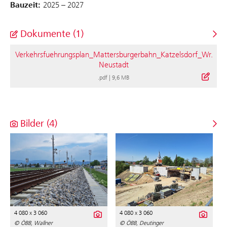
Bauzeit:
2025 – 2027
Dokumente (1)
Verkehrsfuehrungsplan_Mattersburgerbahn_Katzelsdorf_Wr.
Neustadt
.pdf
|
9,6 MB
Bilder (4)
4 080 x 3 060
4 080 x 3 060
© ÖBB, Wallner
© ÖBB, Deutinger