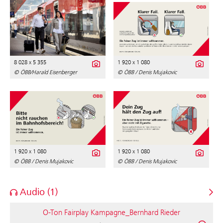
8 028 x 5 355
1 920 x 1 080
© ÖBB/Harald Eisenberger
© ÖBB / Denis Mujakovic
1 920 x 1 080
1 920 x 1 080
© ÖBB / Denis Mujakovic
© ÖBB / Denis Mujakovic
Audio (1)
O-Ton Fairplay Kampagne_Bernhard Rieder