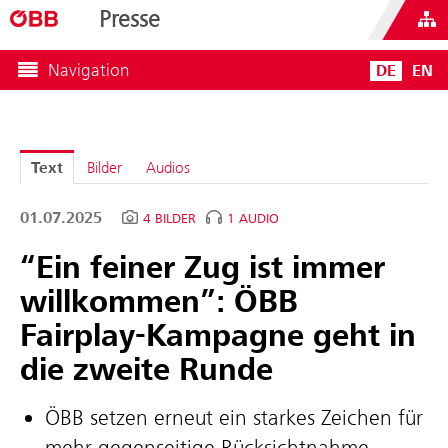
Presse
Navigation
DE
EN
Text
Bilder
Audios
01.07.2025
4 BILDER
1 AUDIO
“Ein feiner Zug ist immer
willkommen”: ÖBB
Fairplay-Kampagne geht in
die zweite Runde
ÖBB setzen erneut ein starkes Zeichen für
mehr gegenseitige Rücksichtnahme