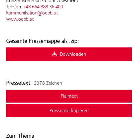
Konzernkommunikation/Newsroom
Telefon:
+43 664 888 36 400
kommunikation@oebb.at
www.oebb.at
Gesamte Pressemappe als .zip:
Downloaden
Pressetext
2378 Zeichen
Plaintext
Pressetext kopieren
Zum Thema