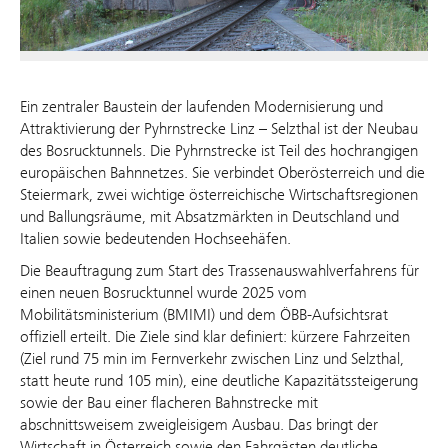
Ein zentraler Baustein der laufenden Modernisierung und
Attraktivierung der Pyhrnstrecke Linz – Selzthal ist der Neubau
des Bosrucktunnels. Die Pyhrnstrecke ist Teil des hochrangigen
europäischen Bahnnetzes. Sie verbindet Oberösterreich und die
Steiermark, zwei wichtige österreichische Wirtschaftsregionen
und Ballungsräume, mit Absatzmärkten in Deutschland und
Italien sowie bedeutenden Hochseehäfen.
Die Beauftragung zum Start des Trassenauswahlverfahrens für
einen neuen Bosrucktunnel wurde 2025 vom
Mobilitätsministerium (BMIMI) und dem ÖBB-Aufsichtsrat
offiziell erteilt. Die Ziele sind klar definiert: kürzere Fahrzeiten
(Ziel rund 75 min im Fernverkehr zwischen Linz und Selzthal,
statt heute rund 105 min), eine deutliche Kapazitätssteigerung
sowie der Bau einer flacheren Bahnstrecke mit
abschnittsweisem zweigleisigem Ausbau. Das bringt der
Wirtschaft in Österreich sowie den Fahrgästen deutliche