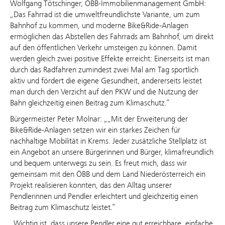
Wolfgang Tötschinger, ÖBB-Immobilienmanagement GmbH:
„Das Fahrrad ist die umweltfreundlichste Variante, um zum
Bahnhof zu kommen, und moderne Bike&Ride-Anlagen
ermöglichen das Abstellen des Fahrrads am Bahnhof, um direkt
auf den öffentlichen Verkehr umsteigen zu können. Damit
werden gleich zwei positive Effekte erreicht: Einerseits ist man
durch das Radfahren zumindest zwei Mal am Tag sportlich
aktiv und fördert die eigene Gesundheit, andererseits leistet
man durch den Verzicht auf den PKW und die Nutzung der
Bahn gleichzeitig einen Beitrag zum Klimaschutz.“
Bürgermeister Peter Molnar: „„Mit der Erweiterung der
Bike&Ride-Anlagen setzen wir ein starkes Zeichen für
nachhaltige Mobilität in Krems. Jeder zusätzliche Stellplatz ist
ein Angebot an unsere Bürgerinnen und Bürger, klimafreundlich
und bequem unterwegs zu sein. Es freut mich, dass wir
gemeinsam mit den ÖBB und dem Land Niederösterreich ein
Projekt realisieren konnten, das den Alltag unserer
Pendlerinnen und Pendler erleichtert und gleichzeitig einen
Beitrag zum Klimaschutz leistet.“
„Wichtig ist, dass unsere Pendler eine gut erreichbare, einfache