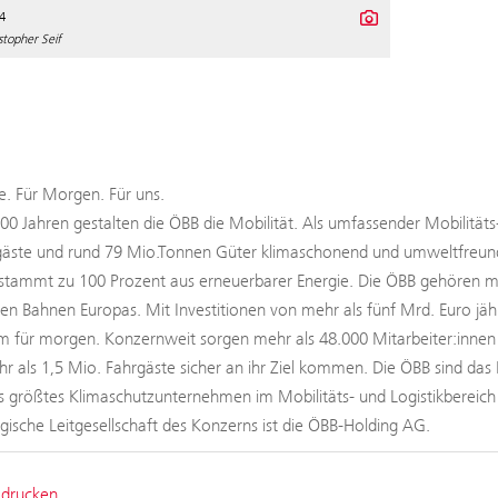
4
topher Seif
. Für Morgen. Für uns.
100 Jahren gestalten die ÖBB die Mobilität. Als umfassender Mobilitäts
äste und rund 79 Mio.Tonnen Güter klimaschonend und umweltfreundli
tammt zu 100 Prozent aus erneuerbarer Energie. Die ÖBB gehören mit
ten Bahnen Europas. Mit Investitionen von mehr als fünf Mrd. Euro jäh
 für morgen. Konzernweit sorgen mehr als 48.000 Mitarbeiter:innen b
hr als 1,5 Mio. Fahrgäste sicher an ihr Ziel kommen. Die ÖBB sind das 
s größtes Klimaschutzunternehmen im Mobilitäts- und Logistikbereic
tegische Leitgesellschaft des Konzerns ist die ÖBB-Holding AG.
 drucken