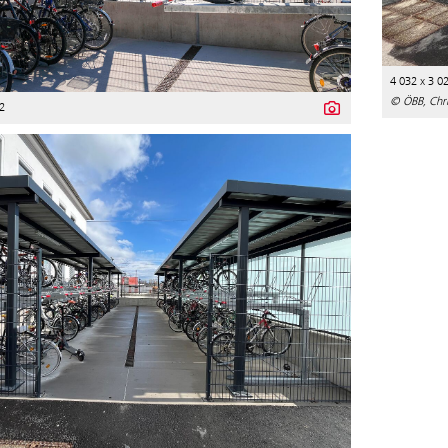
4 032 x 3 0
© ÖBB, Chri
2