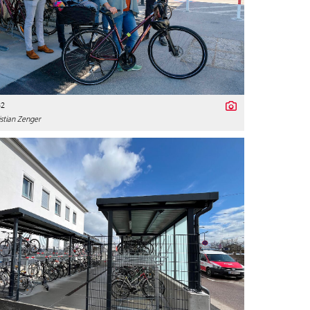
32
stian Zenger