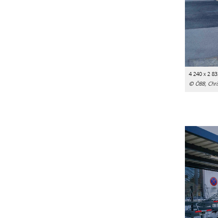
4 240 x 2 83
© ÖBB, Chri