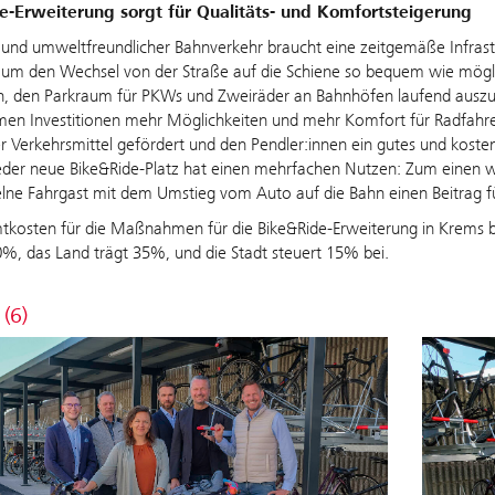
e-Erweiterung sorgt für Qualitäts- und Komfortsteigerung
und umweltfreundlicher Bahnverkehr braucht eine zeitgemäße Infrast
, um den Wechsel von der Straße auf die Schiene so bequem wie mögl
n, den Parkraum für PKWs und Zweiräder an Bahnhöfen laufend auszu
en Investitionen mehr Möglichkeiten und mehr Komfort für Radfahre
er Verkehrsmittel gefördert und den Pendler:innen ein gutes und koste
der neue Bike&Ride-Platz hat einen mehrfachen Nutzen: Zum einen wird
elne Fahrgast mit dem Umstieg vom Auto auf die Bahn einen Beitrag fü
tkosten für die Maßnahmen für die Bike&Ride-Erweiterung in Krems 
%, das Land trägt 35%, und die Stadt steuert 15% bei.
 (6)