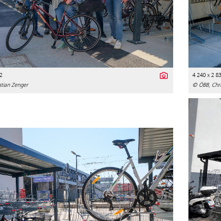
2
4 240 x 2 8
stian Zenger
© ÖBB, Chri