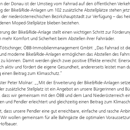
n der Donau ist der Umstieg vom Fahrrad auf den öffentlichen Verkehr
g der Bike&Ride-Anlagen um 102 zusätzliche Abstellplätze stehen jetz
 der niederösterreichischen Bezirkshauptstadt zur Verfügung – das he
denen Moped-Stellplätze blieben bestehen.
erung der Bike&Ride-Anlage stellt einen wichtigen Schritt zur Förderun
 mehr Komfort und Sicherheit beim Abstellen ihrer Fahrräder.
Tötschinger, ÖBB-Immobilienmanagement GmbH: „Das Fahrrad ist die
nd moderne Bike&Ride-Anlagen ermöglichen das Abstellen des Fahrrad
zu können. Damit werden gleich zwei positive Effekte erreicht: Einer
ich aktiv und fördert die eigene Gesundheit, andererseits leistet man
ig einen Beitrag zum Klimaschutz.“
ter Peter Molnar: „„Mit der Erweiterung der Bike&Ride-Anlagen setzen 
er zusätzliche Stellplatz ist ein Angebot an unsere Bürgerinnen und B
, dass wir gemeinsam mit den ÖBB und dem Land Niederösterreich ein P
en und Pendler erleichtert und gleichzeitig einen Beitrag zum Klimaschu
st, dass unsere Pendler eine gut erreichbare, einfache und rasche Anbi
 Wir wollen gemeinsam für alle Bahngäste die optimalen Voraussetzun
 Hofbauer.