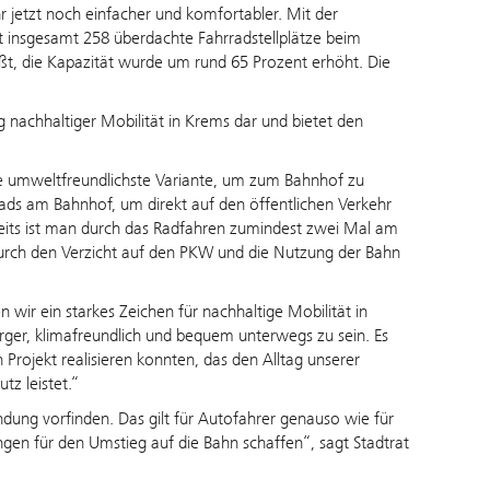
 jetzt noch einfacher und komfortabler. Mit der
t insgesamt 258 überdachte Fahrradstellplätze beim
ißt, die Kapazität wurde um rund 65 Prozent erhöht. Die
g nachhaltiger Mobilität in Krems dar und bietet den
 umweltfreundlichste Variante, um zum Bahnhof zu
s am Bahnhof, um direkt auf den öffentlichen Verkehr
seits ist man durch das Radfahren zumindest zwei Mal am
 durch den Verzicht auf den PKW und die Nutzung der Bahn
wir ein starkes Zeichen für nachhaltige Mobilität in
ürger, klimafreundlich und bequem unterwegs zu sein. Es
rojekt realisieren konnten, das den Alltag unserer
tz leistet.“
ndung vorfinden. Das gilt für Autofahrer genauso wie für
gen für den Umstieg auf die Bahn schaffen“, sagt Stadtrat