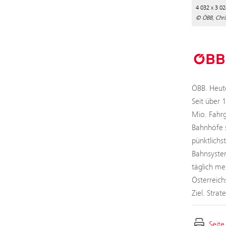
4 032 x 3 02
© ÖBB, Chris
ÖBB. Heute
Seit über 
Mio. Fahrg
Bahnhöfe s
pünktlichs
Bahnsystem
täglich me
Österreich
Ziel. Stra
Seite