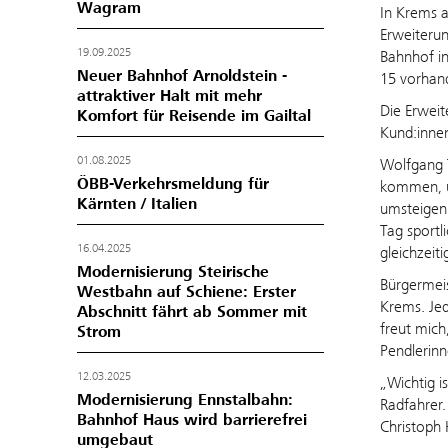
Wagram
In Krems a
Erweiterun
19.09.2025
Bahnhof in
Neuer Bahnhof Arnoldstein -
15 vorhan
attraktiver Halt mit mehr
Die Erweit
Komfort für Reisende im Gailtal
Kund:innen
01.08.2025
Wolfgang 
ÖBB-Verkehrsmeldung für
kommen, u
Kärnten / Italien
umsteigen 
Tag sportl
16.04.2025
gleichzeit
Modernisierung Steirische
Bürgermeis
Westbahn auf Schiene: Erster
Krems. Jed
Abschnitt fährt ab Sommer mit
freut mich
Strom
Pendlerinn
12.03.2025
„Wichtig i
Modernisierung Ennstalbahn:
Radfahrer.
Bahnhof Haus wird barrierefrei
Christoph
umgebaut