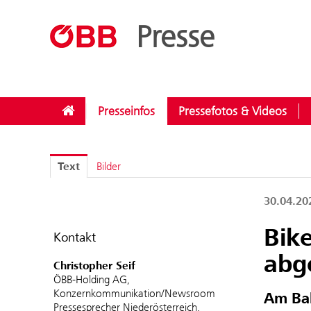
??menue.meldungen??
/
Kategorien
/
Investitionen
Presse
Presseinfos
Pressefotos & Videos
Text
Bilder
30.04.2
Bik
Kontakt
abg
Christopher Seif
ÖBB-Holding AG,
Konzernkommunikation/Newsroom
Am Bah
Pressesprecher Niederösterreich,