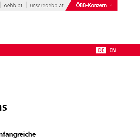
oebb.at
unsereoebb.at
ÖBB-Konzern
DE
EN
ms
mfangreiche