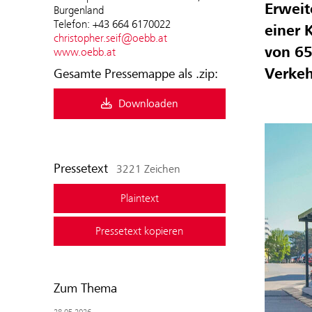
Erweit
Burgenland
Telefon: +43 664 6170022
einer 
christopher.seif@oebb.at
von 65
www.oebb.at
Verkeh
Gesamte Pressemappe als .zip:
Downloaden
Pressetext
3221 Zeichen
Plaintext
Pressetext kopieren
Zum Thema