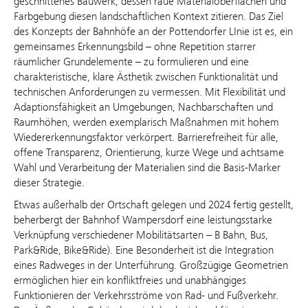
geschnittenes Bauwerk, dessen raue Materialoberflächen und
Farbgebung diesen landschaftlichen Kontext zitieren. Das Ziel
des Konzepts der Bahnhöfe an der Pottendorfer LInie ist es, ein
gemeinsames Erkennungsbild – ohne Repetition starrer
räumlicher Grundelemente – zu formulieren und eine
charakteristische, klare Ästhetik zwischen Funktionalität und
technischen Anforderungen zu vermessen. Mit Flexibilität und
Adaptionsfähigkeit an Umgebungen, Nachbarschaften und
Raumhöhen, werden exemplarisch Maßnahmen mit hohem
Wiedererkennungsfaktor verkörpert. Barrierefreiheit für alle,
offene Transparenz, Orientierung, kurze Wege und achtsame
Wahl und Verarbeitung der Materialien sind die Basis-Marker
dieser Strategie.
Etwas außerhalb der Ortschaft gelegen und 2024 fertig gestellt,
beherbergt der Bahnhof Wampersdorf eine leistungsstarke
Verknüpfung verschiedener Mobilitätsarten – B Bahn, Bus,
Park&Ride, Bike&Ride). Eine Besonderheit ist die Integration
eines Radweges in der Unterführung. Großzügige Geometrien
ermöglichen hier ein konfliktfreies und unabhängiges
Funktionieren der Verkehrsströme von Rad- und Fußverkehr.