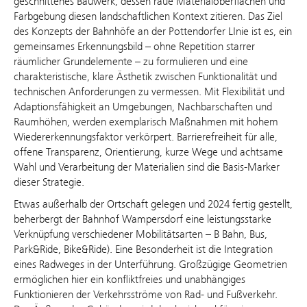
geschnittenes Bauwerk, dessen raue Materialoberflächen und
Farbgebung diesen landschaftlichen Kontext zitieren. Das Ziel
des Konzepts der Bahnhöfe an der Pottendorfer LInie ist es, ein
gemeinsames Erkennungsbild – ohne Repetition starrer
räumlicher Grundelemente – zu formulieren und eine
charakteristische, klare Ästhetik zwischen Funktionalität und
technischen Anforderungen zu vermessen. Mit Flexibilität und
Adaptionsfähigkeit an Umgebungen, Nachbarschaften und
Raumhöhen, werden exemplarisch Maßnahmen mit hohem
Wiedererkennungsfaktor verkörpert. Barrierefreiheit für alle,
offene Transparenz, Orientierung, kurze Wege und achtsame
Wahl und Verarbeitung der Materialien sind die Basis-Marker
dieser Strategie.
Etwas außerhalb der Ortschaft gelegen und 2024 fertig gestellt,
beherbergt der Bahnhof Wampersdorf eine leistungsstarke
Verknüpfung verschiedener Mobilitätsarten – B Bahn, Bus,
Park&Ride, Bike&Ride). Eine Besonderheit ist die Integration
eines Radweges in der Unterführung. Großzügige Geometrien
ermöglichen hier ein konfliktfreies und unabhängiges
Funktionieren der Verkehrsströme von Rad- und Fußverkehr.