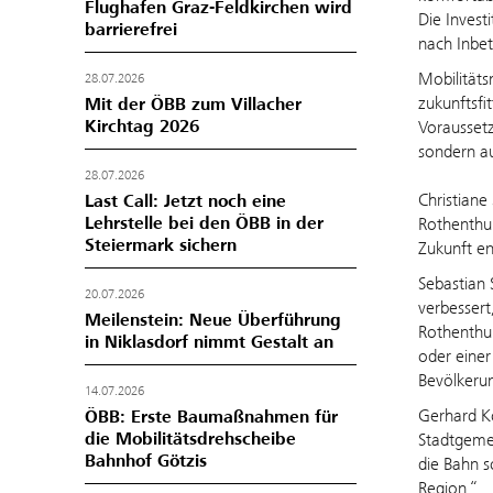
Flughafen Graz-Feldkirchen wird
Die Invest
barrierefrei
nach Inbe
Mobilitäts
28.07.2026
zukunftsfi
Mit der ÖBB zum Villacher
Kirchtag 2026
Voraussetz
sondern au
28.07.2026
Christiane
Last Call: Jetzt noch eine
Lehrstelle bei den ÖBB in der
Rothenthur
Steiermark sichern
Zukunft en
Sebastian 
20.07.2026
verbessert
Meilenstein: Neue Überführung
Rothenthur
in Niklasdorf nimmt Gestalt an
oder eine
Bevölkerun
14.07.2026
Gerhard Kö
ÖBB: Erste Baumaßnahmen für
die Mobilitätsdrehscheibe
Stadtgeme
Bahnhof Götzis
die Bahn s
Region.“