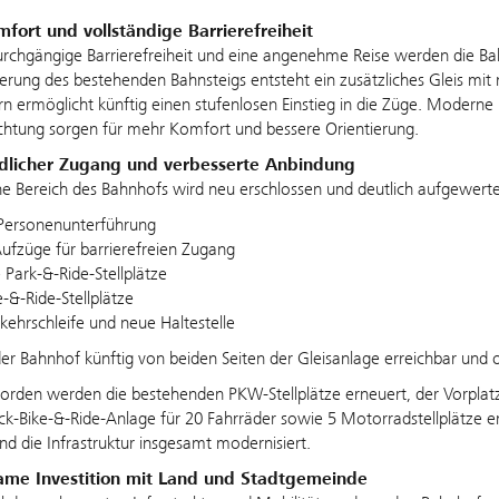
ort und vollständige Barrierefreiheit
urchgängige Barrierefreiheit und eine angenehme Reise werden die B
erung des bestehenden Bahnsteigs entsteht ein zusätzliches Gleis mit
n ermöglicht künftig einen stufenlosen Einstieg in die Züge. Modern
htung sorgen für mehr Komfort und bessere Orientierung.
dlicher Zugang und verbesserte Anbindung
he Bereich des Bahnhofs wird neu erschlossen und deutlich aufgewerte
Personenunterführung
ufzüge für barrierefreien Zugang
 Park‑&‑Ride‑Stellplätze
e‑&‑Ride‑Stellplätze
ehrschleife und neue Haltestelle
der Bahnhof künftig von beiden Seiten der Gleisanlage erreichbar und
rden werden die bestehenden PKW‑Stellplätze erneuert, der Vorplatz
k‑Bike‑&‑Ride‑Anlage für 20 Fahrräder sowie 5 Motorradstellplätze e
nd die Infrastruktur insgesamt modernisiert.
me Investition mit Land und Stadtgemeinde