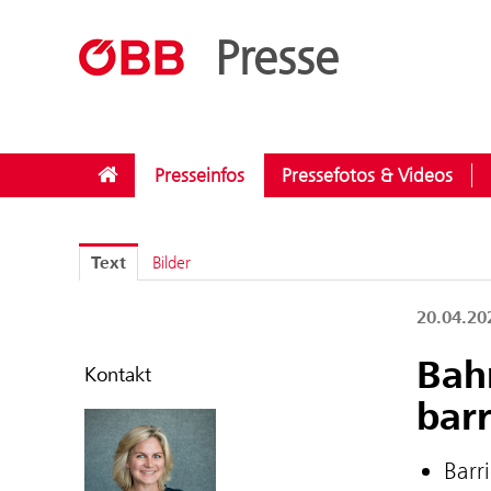
??menue.meldungen??
/
Kategorien
/
Investitionen
Presse
Presseinfos
Pressefotos & Videos
Text
Bilder
20.04.2
Bah
Kontakt
barr
Barr