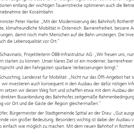
itionen entlang der wichtigen Tauernstrecke optimieren auch die Betri
triebnahme der Koralmbahn.
minister Peter Hanke: „Mit der Modernisierung des Bahnhofs Rothenthu
tte, klimafreundliche Mobilität in Österreich. Barrierefreiheit, besse
ungen, damit noch mehr Menschen auf die Bahn umsteigen. Die Investit
ch die Lebensqualität vor Ort.“
 Schiavinato, Projektleiterin ÖBB‑Infrastruktur AG: „Wir freuen uns,
n starten zu können. Unser klares Ziel ist ein moderner, barrierefrei
tspricht und den Fahrgästen spürbare Verbesserungen bringt.“
Schuschnig, Landesrat für Mobilität: „Nicht nur das Öffi-Angebot hat 
, wir investieren auch konsequent in den Ausbau der dafür nötigen In
n setzen wir diesen Weg fort und schaffen etwa mit dem Ausbau der
r direkten Busanbindung des Bahnhofes zeitgemäße Rahmenbedingungen
g vor Ort und die Gäste der Region gleichermaßen.“
fer, Bürgermeister der Stadtgemeinde Spittal an der Drau: „Gut ausg
inde von großer Bedeutung. Besonders wichtig ist dabei der Ausbau
o einfach wie möglich zu machen. Mit dem neuen Bahnhof in Rothenth