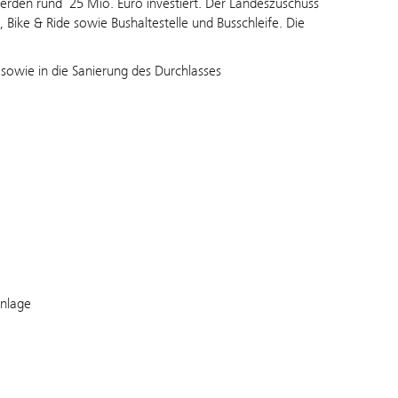
werden rund 25 Mio. Euro investiert. Der Landeszuschuss
 Bike & Ride sowie Bushaltestelle und Busschleife. Die
 sowie in die Sanierung des Durchlasses
Anlage