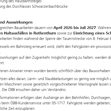
rung des Hausbahnsteiges
ung des Durchlasses Schwarzenbachbrücke
und Auswirkungen
greichen Bauarbeiten dauern von
April 2026 bis Juli 2027
. Währen
n Haltausfällen in Rothenthurn
sowie zur
Einrichtung eines S
rbeiten finden während der Sperre der Tauernstrecke von 8. Februar bis
weils ein Bahnsteig erneuert wird, steht den Fahrgästen ein provisorisc
.
swirkungen auf den Zugverkehr möglichst gering zu halten, werden d
rt.
fenen Anrainer:innen wurden bereits schriftlich über das Bauvorhaben 
tzen alles daran, Lärm- und Staubbelastungen so gering wie möglich 
en Maschinen sowie gesetzlich vorgeschriebener Warnsignale lassen si
. Die ÖBB ersuchen daher um Verständnis.
nformationen erfolgen über Aushänge an den Bahnhöfen, Durchsagen,
h beim ÖBB‑Kundenservice unter 05‑1717. Fahrgäste werden gebeten, si
liche Zeit einzuplanen.