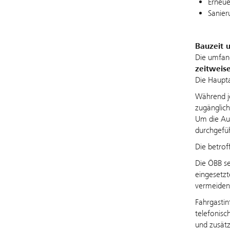
Erneue
Sanier
Bauzeit 
Die umfan
zeitweise
Die Haupta
Während je
zugänglich
Um die Au
durchgefüh
Die betrof
Die ÖBB se
eingesetzt
vermeiden
Fahrgasti
telefonisc
und zusätz