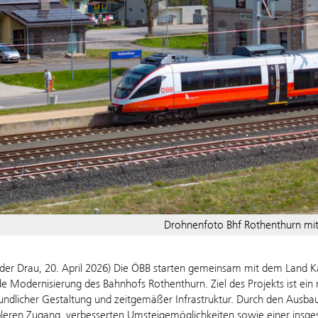
Drohnenfoto Bhf Rothenthurn mit
n der Drau, 20. April 2026) Die ÖBB starten gemeinsam mit dem Land K
 Modernisierung des Bahnhofs Rothenthurn. Ziel des Projekts ist ein m
ndlicher Gestaltung und zeitgemäßer Infrastruktur. Durch den Ausbau 
eren Zugang, verbesserten Umsteigemöglichkeiten sowie einer insges