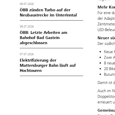
09.07.2026
Mehr Komf
ÖBB zünden Turbo auf der
Für eine d
Neubaustrecke im Unterinntal
der Adapti
Zentimeter
08.07.2026
LED‑Beleuc
ÖBB: Letzte Arbeiten am
Bahnhof Bad Gastein
Neuer sü
abgeschlossen
Der südlic
Neue 
07.07.2026
Zwei A
Elektrifizierung der
8 neue
Mattersburger Bahn läuft auf
20 Bik
Hochtouren
Busumk
Damit ist 
Auch im No
Doppelstoc
erneuert u
Gemeinsa