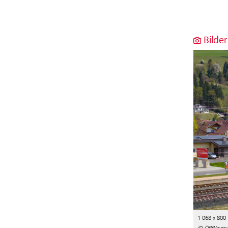
Bilder
1 068 x 800
© ÖBB/evme