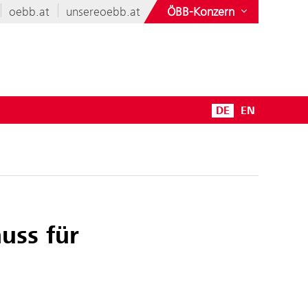
oebb.at
unsereoebb.at
ÖBB-Konzern
DE
EN
uss für