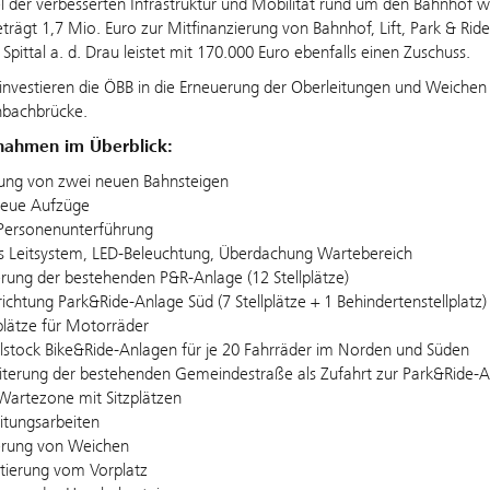
el der verbesserten Infrastruktur und Mobilität rund um den Bahnhof 
trägt 1,7 Mio. Euro zur Mitfinanzierung von Bahnhof, Lift, Park & Ride,
pittal a. d. Drau leistet mit 170.000 Euro ebenfalls einen Zuschuss.
 investieren die ÖBB in die Erneuerung der Oberleitungen und Weichen
bachbrücke.
ahmen im Überblick:
tung von zwei neuen Bahnsteigen
neue Aufzüge
Personenunterführung
es Leitsystem, LED-Beleuchtung, Überdachung Wartebereich
rung der bestehenden P&R-Anlage (12 Stellplätze)
ichtung Park&Ride-Anlage Süd (7 Stellplätze + 1 Behindertenstellplatz)
lplätze für Motorräder
stock Bike&Ride-Anlagen für je 20 Fahrräder im Norden und Süden
iterung der bestehenden Gemeindestraße als Zufahrt zur Park&Ride-
artezone mit Sitzplätzen
itungsarbeiten
erung von Weichen
tierung vom Vorplatz