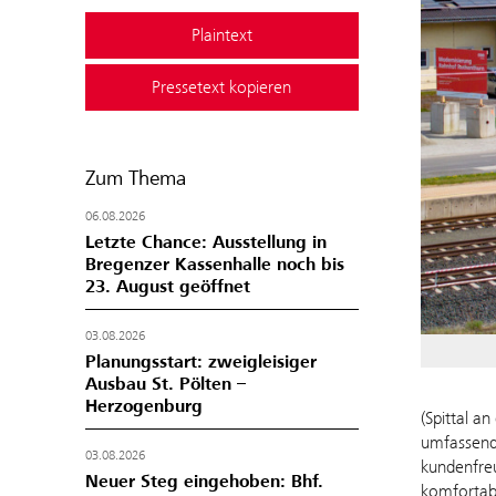
Plaintext
Pressetext kopieren
Zum Thema
06.08.2026
Letzte Chance: Ausstellung in
Bregenzer Kassenhalle noch bis
23. August geöffnet
03.08.2026
Planungsstart: zweigleisiger
Ausbau St. Pölten –
Herzogenburg
(Spittal a
umfassende
03.08.2026
kundenfreu
Neuer Steg eingehoben: Bhf.
komfortabl