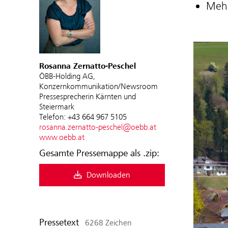
Mehr
Rosanna Zernatto-Peschel
ÖBB-Holding AG,
Konzernkommunikation/Newsroom
Pressesprecherin Kärnten und
Steiermark
Telefon: +43 664 967 5105
rosanna.zernatto-peschel@oebb.at
www.oebb.at
Gesamte Pressemappe als .zip:
Downloaden
Pressetext
6268 Zeichen