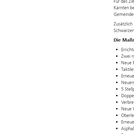
Für das Zi
Kärnten be
Gemeinde S
Zusätzlich
Schwarzen
Die Maßn
Errich
Zwei 
Neue 
Taktil
Erneue
Neuerr
5 Stel
Doppel
Verbre
Neue W
Oberle
Erneu
Asphal