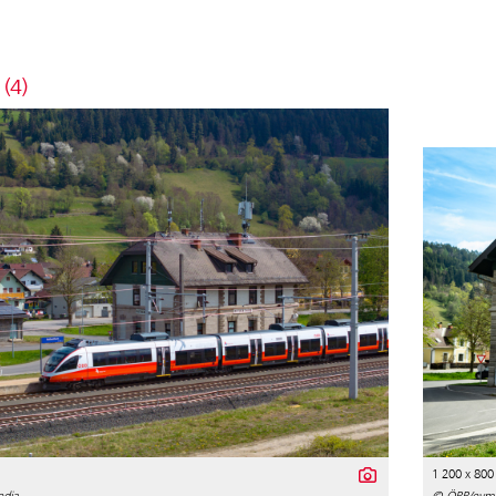
 (4)
1 200 x 800
dia
© ÖBB/evm