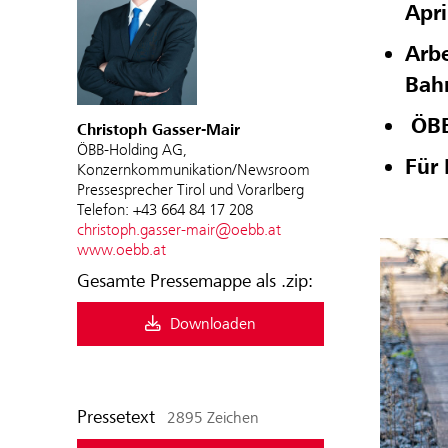
Apri
Arbe
Bah
ÖBB 
Christoph Gasser-Mair
ÖBB-Holding AG,
Für 
Konzernkommunikation/Newsroom
Pressesprecher Tirol und Vorarlberg
Telefon: +43 664 84 17 208
christoph.gasser-mair@oebb.at
www.oebb.at
Gesamte Pressemappe als .zip:
Downloaden
Pressetext
2895 Zeichen