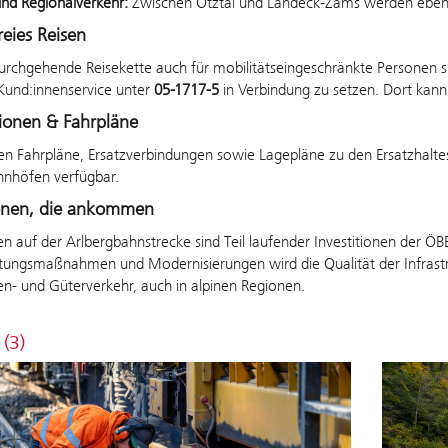
nd Regionalverkehr:
Zwischen Ötztal und
Landeck-Zams
werden ebenf
reies Reisen
rchgehende Reisekette auch für mobilitätseingeschränkte Personen sic
und:innenservice unter
05-1717-5
in Verbindung zu setzen. Dort kann 
ionen & Fahrpläne
n Fahrpläne, Ersatzverbindungen sowie Lagepläne zu den Ersatzhaltest
hnhöfen verfügbar.
ionen, die ankommen
en auf der Arlbergbahnstrecke sind Teil laufender Investitionen der Ö
tungsmaßnahmen und Modernisierungen wird die Qualität der Infrastruk
n- und Güterverkehr, auch in alpinen Regionen.
 (3)