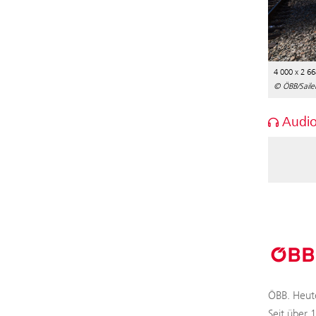
4 000 x 2 66
© ÖBB/Saile
Audio
ÖBB. Heute
Seit über 