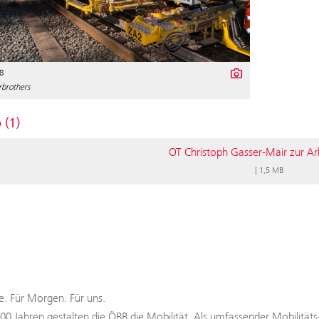
8
rbrothers
 (1)
OT Christoph Gasser-Mair zur Ar
|
1,5 MB
. Für Morgen. Für uns.
100 Jahren gestalten die ÖBB die Mobilität. Als umfassender Mobilitäts