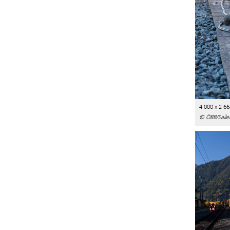
4 000 x 2 66
© ÖBB/Saile