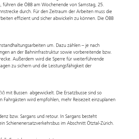
sten, führen die ÖBB am Wochenende von Samstag, 25.
ahnstrecke durch. Für den Zeitraum der Arbeiten muss die
eiten effizient und sicher abwickeln zu können. Die ÖBB
standhaltungsarbeiten um. Dazu zählen – je nach
ngen an der Bahninfrastruktur sowie vorbereitende bzw.
recke. Außerdem wird die Sperre für weiterführende
agen zu sichern und die Leistungsfähigkeit der
EV) mit Bussen
abgewickelt. Die Ersatzbusse sind so
en Fahrgästen wird empfohlen, mehr Reisezeit einzuplanen
enz bzw. Sargans und retour. In Sargans besteht
in Schienenersatzverkehrsbus im Abschnitt Ötztal-Zürich.