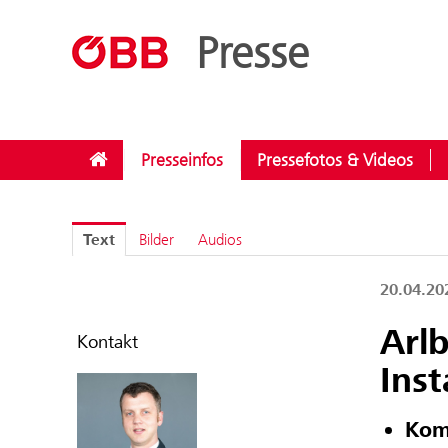
??menue.meldungen??
/
Kategorien
/
Instandhaltung
Presse
Presseinfos
Pressefotos & Videos
Text
Bilder
Audios
20.04.2
Arl
Kontakt
Ins
Kom