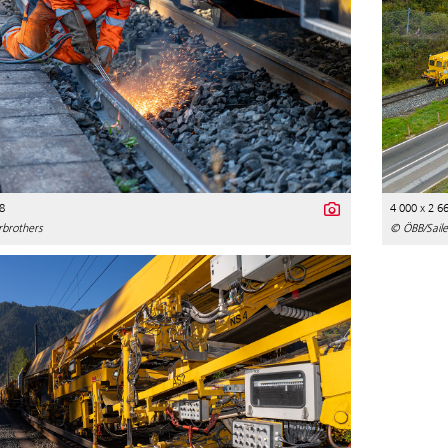
8
4 000 x 2 6
rbrothers
© ÖBB/Saile