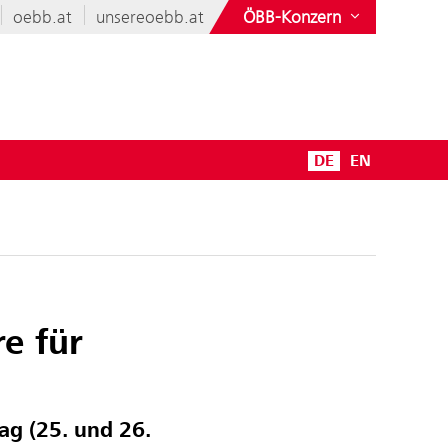
oebb.at
unsereoebb.at
ÖBB-Konzern
DE
EN
e für
g (25. und 26.