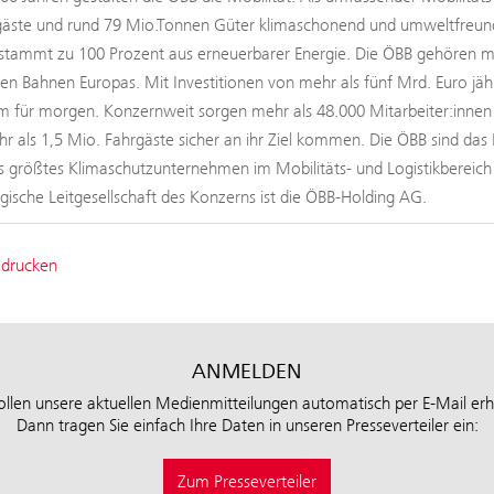
äste und rund 79 Mio.Tonnen Güter klimaschonend und umweltfreundli
tammt zu 100 Prozent aus erneuerbarer Energie. Die ÖBB gehören mit
ten Bahnen Europas. Mit Investitionen von mehr als fünf Mrd. Euro jäh
 für morgen. Konzernweit sorgen mehr als 48.000 Mitarbeiter:innen b
hr als 1,5 Mio. Fahrgäste sicher an ihr Ziel kommen. Die ÖBB sind das 
s größtes Klimaschutzunternehmen im Mobilitäts- und Logistikbereic
tegische Leitgesellschaft des Konzerns ist die ÖBB-Holding AG.
 drucken
ANMELDEN
ollen unsere aktuellen Medienmitteilungen automatisch per E-Mail erh
Dann tragen Sie einfach Ihre Daten in unseren Presseverteiler ein:
Zum Presseverteiler