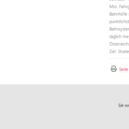
Mio. Fahrg
Bahnhöfe s
pünktlichs
Bahnsystem
täglich me
Österreich
Ziel. Stra
Seite
Sie w