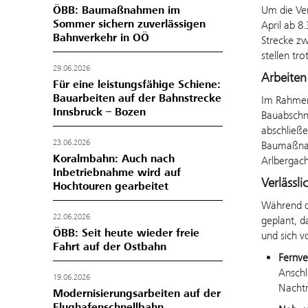
Um die Ver
ÖBB: Baumaßnahmen im
Sommer sichern zuverlässigen
April ab 8
Bahnverkehr in OÖ
Strecke zw
stellen tro
29.06.2026
Arbeiten
Für eine leistungsfähige Schiene:
Bauarbeiten auf der Bahnstrecke
Im Rahmen
Innsbruck – Bozen
Bauabschni
abschließe
23.06.2026
Baumaßnahm
Koralmbahn: Auch nach
Arlbergach
Inbetriebnahme wird auf
Verlässl
Hochtouren gearbeitet
Während de
22.06.2026
geplant, d
ÖBB: Seit heute wieder freie
und sich v
Fahrt auf der Ostbahn
Fernve
Anschl
19.06.2026
Nachtr
Modernisierungsarbeiten auf der
Flughafenschnellbahn