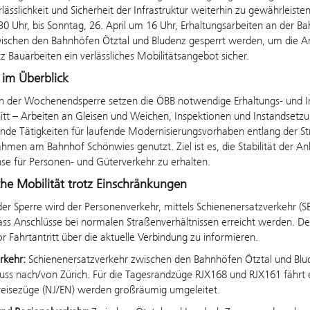
lässlichkeit und Sicherheit der Infrastruktur weiterhin zu gewährlei
.30 Uhr, bis Sonntag, 26. April um 16 Uhr, Erhaltungsarbeiten an der B
ischen den Bahnhöfen Ötztal und Bludenz gesperrt werden, um die Arb
tz Bauarbeiten ein verlässliches Mobilitätsangebot sicher.
 im Überblick
 der Wochenendsperre setzen die ÖBB notwendige Erhaltungs- und In
tt – Arbeiten an Gleisen und Weichen, Inspektionen und Instandsetzu
nde Tätigkeiten für laufende Modernisierungsvorhaben entlang der St
en am Bahnhof Schönwies genutzt. Ziel ist es, die Stabilität der Anl
se für Personen- und Güterverkehr zu erhalten.
iche Mobilität trotz Einschränkungen
r Sperre wird der Personenverkehr, mittels Schienenersatzverkehr (S
ass Anschlüsse bei normalen Straßenverhältnissen erreicht werden. D
or Fahrtantritt über die aktuelle Verbindung zu informieren.
rkehr:
Schienenersatzverkehr zwischen den Bahnhöfen Ötztal und Blud
uss nach/von Zürich. Für die Tagesrandzüge RJX168 und RJX161 fährt e
eisezüge (NJ/EN) werden großräumig umgeleitet.