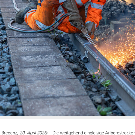
, Bregenz,
20. April 2026
) – Die weitgehend eingleisige Arlbergstrecke 