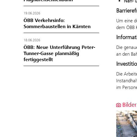
Nah- u
Barrieref
19.06.2026
ÖBB Verkehrsinfo:
Um eine du
Sommerbaustellen in Kärnten
dem ÖBB K
Informat
18.06.2026
Die genaue
ÖBB: Neue Unterführung Peter-
Tunner-Gasse planmäßig
an den Ba
fertiggestellt
Investit
Die Arbeit
Instandhal
im Persone
Bilder