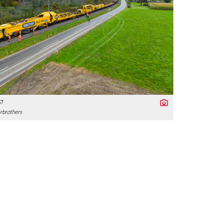
67
rbrothers