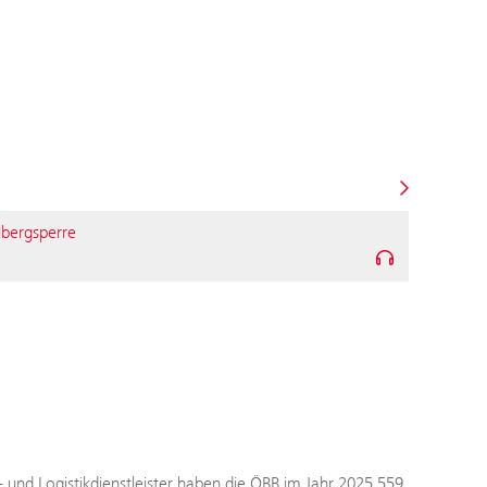
lbergsperre
- und Logistikdienstleister haben die ÖBB im Jahr 2025 559