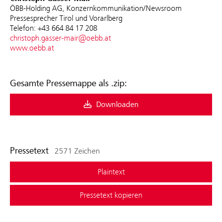
ÖBB-Holding AG, Konzernkommunikation/Newsroom
Pressesprecher Tirol und Vorarlberg
Telefon: +43 664 84 17 208
christoph.gasser-mair@oebb.at
www.oebb.at
Gesamte Pressemappe als .zip:
Downloaden
Pressetext
2571 Zeichen
Plaintext
Pressetext kopieren