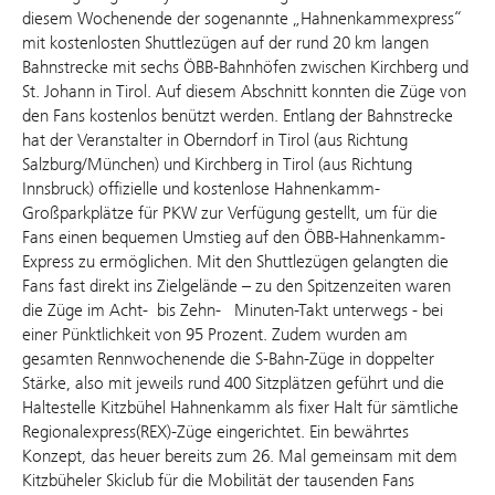
diesem Wochenende der sogenannte „Hahnenkammexpress“
mit kostenlosten Shuttlezügen auf der rund 20 km langen
Bahnstrecke mit sechs ÖBB-Bahnhöfen zwischen Kirchberg und
St. Johann in Tirol. Auf diesem Abschnitt konnten die Züge von
den Fans kostenlos benützt werden. Entlang der Bahnstrecke
hat der Veranstalter in Oberndorf in Tirol (aus Richtung
Salzburg/München) und Kirchberg in Tirol (aus Richtung
Innsbruck) offizielle und kostenlose Hahnenkamm-
Großparkplätze für PKW zur Verfügung gestellt, um für die
Fans einen bequemen Umstieg auf den ÖBB-Hahnenkamm-
Express zu ermöglichen. Mit den Shuttlezügen gelangten die
Fans fast direkt ins Zielgelände – zu den Spitzenzeiten waren
die Züge im Acht- bis Zehn- Minuten-Takt unterwegs - bei
einer Pünktlichkeit von 95 Prozent. Zudem wurden am
gesamten Rennwochenende die S-Bahn-Züge in doppelter
Stärke, also mit jeweils rund 400 Sitzplätzen geführt und die
Haltestelle Kitzbühel Hahnenkamm als fixer Halt für sämtliche
Regionalexpress(REX)-Züge eingerichtet. Ein bewährtes
Konzept, das heuer bereits zum 26. Mal gemeinsam mit dem
Kitzbüheler Skiclub für die Mobilität der tausenden Fans