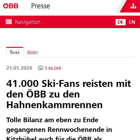
Presse
Navigation
DE
EN
Text
Bilder
21.01.2024
5 BILDER
41.000 Ski-Fans reisten mit
den ÖBB zu den
Hahnenkammrennen
Tolle Bilanz am
eben zu Ende
gegangenen Rennwochenende in
Kitzbühel auch für die ÖBB als