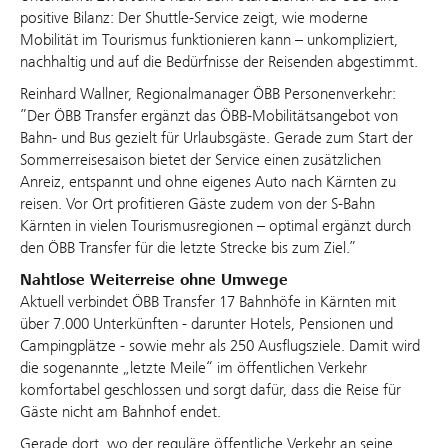
positive Bilanz: Der Shuttle-Service zeigt, wie moderne
Mobilität im Tourismus funktionieren kann – unkompliziert,
nachhaltig und auf die Bedürfnisse der Reisenden abgestimmt.
Reinhard Wallner, Regionalmanager ÖBB Personenverkehr:
”Der ÖBB Transfer ergänzt das ÖBB-Mobilitätsangebot von
Bahn- und Bus gezielt für Urlaubsgäste. Gerade zum Start der
Sommerreisesaison bietet der Service einen zusätzlichen
Anreiz, entspannt und ohne eigenes Auto nach Kärnten zu
reisen. Vor Ort profitieren Gäste zudem von der S-Bahn
Kärnten in vielen Tourismusregionen – optimal ergänzt durch
den ÖBB Transfer für die letzte Strecke bis zum Ziel.”
Nahtlose Weiterreise ohne Umwege
Aktuell verbindet ÖBB Transfer 17 Bahnhöfe in Kärnten mit
über 7.000 Unterkünften - darunter Hotels, Pensionen und
Campingplätze - sowie mehr als 250 Ausflugsziele. Damit wird
die sogenannte „letzte Meile“ im öffentlichen Verkehr
komfortabel geschlossen und sorgt dafür, dass die Reise für
Gäste nicht am Bahnhof endet.
Gerade dort, wo der reguläre öffentliche Verkehr an seine